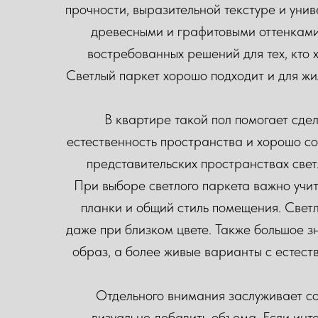
прочности, выразительной текстуре и уни
древесными и графитовыми оттенками м
востребованных решений для тех, кто х
Светлый паркет хорошо подходит и для жи
В квартире такой пол помогает сде
естественность пространства и хорошо со
представительских пространствах све
При выборе светлого паркета важно учит
планки и общий стиль помещения. Светл
даже при близком цвете. Также большое 
образ, а более живые варианты с естес
Отдельного внимания заслуживает со
визуально добавить объема. Если ин