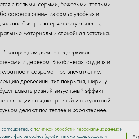
ется с белыми, серыми, бежевыми, теплыми
уба остается одним из самых удобных и
 что пол быстро потеряет актуальность.
уральные материалы и спокойная эстетика.
. В загородном доме - подчеркивает
тенами и деревом. В кабинетах, студиях и
ккуратное и современное впечатление.
елекцию древесины, тип покрытия, ширину
 будут давать разный визуальный эффект
ые селекции создают ровный и аккуратный
унком делают пол теплее и характернее.
ние небольшое, светлый пол помогает
ы соглашаетесь с
политикой обработки персональных данных
и
вание файлов cookies (куки) и иных методов, средств и
Хо
вными элементами, спокойный светлый