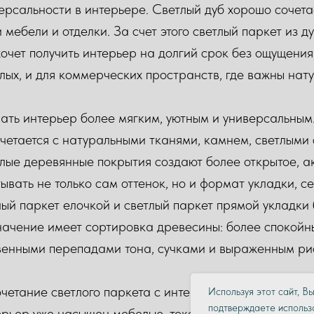
версальности в интерьере. Светлый дуб хорошо сочета
ебели и отделки. За счет этого светлый паркет из д
очет получить интерьер на долгий срок без ощущения,
лых, и для коммерческих пространств, где важны нат
лать интерьер более мягким, уютным и универсальным
четается с натуральными тканями, камнем, светлыми с
тлые деревянные покрытия создают более открытое, а
ывать не только сам оттенок, но и формат укладки, с
ый паркет елочкой и светлый паркет прямой укладки
значение имеет сортировка древесины: более спокойн
твенными перепадами тона, сучками и выраженным рис
четание светлого паркета с интерьером. Если помеще
Используя этот сайт, В
подтверждаете использо
терьер уже насыщен мебелью, текстилем или декорати