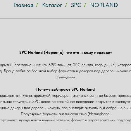
Главная
Каталог
SPC
NORLAND
/
/
/
SPC Norland (Норланд): что это и кому подходит
ытий (его также ищут как SPC-ламинат, SPC плитка, кварцвинил), которое
од. Бренд любят за большой выбор форматов и декоров под дерево - можно п
помещений.
Почему выбирают SPC Norland
подходит для кухни, прихожей, коридора и активных зон, где бывают проливы
ильная геометрия: SPC ценят за спокойное поведение покрытия в эксплуат
нные декоры под дерево и камень: пол выглядит актуально и собранно в ин
Популярные форматы английская ёлка (Herringbone)
ортимент: проще найти нужный оттенок, формат и характеристики под зада