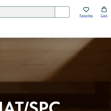
Favorites
Cart
АТ/SPC