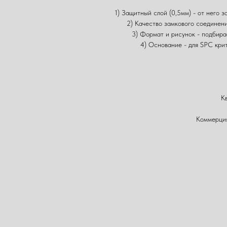
1) Защитный слой (0,5мм) - от него з
2) Качество замкового соединени
3) Формат и рисунок - подбира
4) Основание - для SPC крит
К
Коммерция
1) Живые образцы в шоуру
2) Подбор под ваш
3) Помо
4) Доставка: Санкт