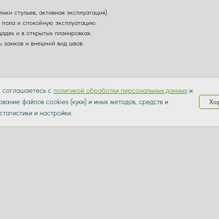
лики стульев, активная эксплуатация).
д пола и спокойную эксплуатацию.
адях и в открытых планировках.
ь замков и внешний вид швов.
ы соглашаетесь с
политикой обработки персональных данных
и
нь
вание файлов cookies (куки) и иных методов, средств и
Хо
статистики и настройки.
я нагрузка
имерку — это важнее фото.
ш бюджет и задачу.
одрезку.
и и по всей России.