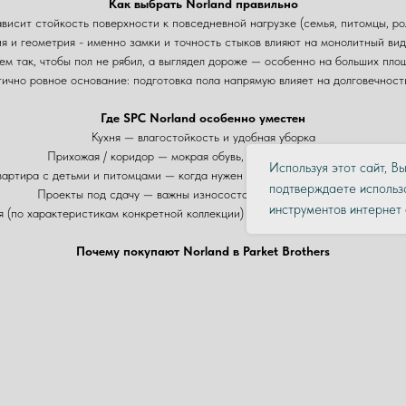
Как выбрать Norland правильно
ависит стойкость поверхности к повседневной нагрузке (семья, питомцы, ро
я и геометрия - именно замки и точность стыков влияют на монолитный ви
ем так, чтобы пол не рябил, а выглядел дороже — особенно на больших площ
ично ровное основание: подготовка пола напрямую влияет на долговечност
Где SPC Norland особенно уместен
Кухня — влагостойкость и удобная уборка
Прихожая / коридор — мокрая обувь, песок, активная зона
Используя этот сайт, В
вартира с детьми и питомцами — когда нужен практичный пол на каждый де
подтверждаете использо
Проекты под сдачу — важны износостойкость и практичность
инструментов интернет 
 (по характеристикам конкретной коллекции) — где есть регулярная сильна
Почему покупают Norland в Parket Brothers
ме Санкт-Петербурга: оттенок и фактура в реальности, можно взять на пр
 интерьер и нагрузку: предложим несколько вариантов Alpine Floor под ва
гаем не ошибиться с количеством: считаем метраж и правильный запас на п
-Петербург (салон-выставка), есть доставка по Москве, Московской област