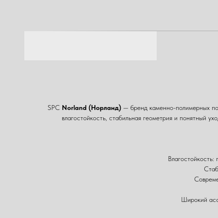
SPC
Norland (Норланд)
— бренд каменно-полимерных покр
влагостойкость, стабильная геометрия и понятный ух
Влагостойкость: 
Стаб
Совреме
Широкий асс