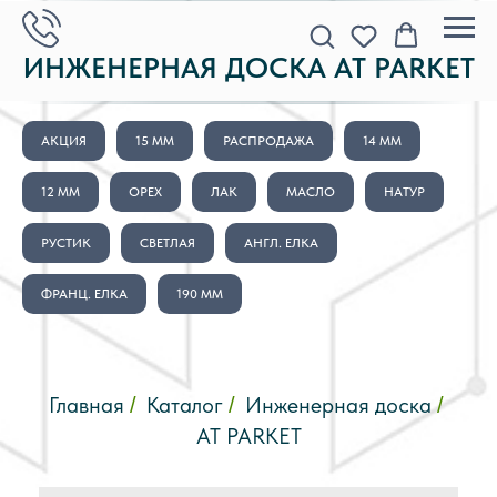
ИНЖЕНЕРНАЯ ДОСКА AT PARKET
АКЦИЯ
15 ММ
РАСПРОДАЖА
14 ММ
12 ММ
ОРЕХ
ЛАК
МАСЛО
НАТУР
РУСТИК
СВЕТЛАЯ
АНГЛ. ЕЛКА
ФРАНЦ. ЕЛКА
190 ММ
Главная
Каталог
Инженерная доска
/
/
/
AT PARKET