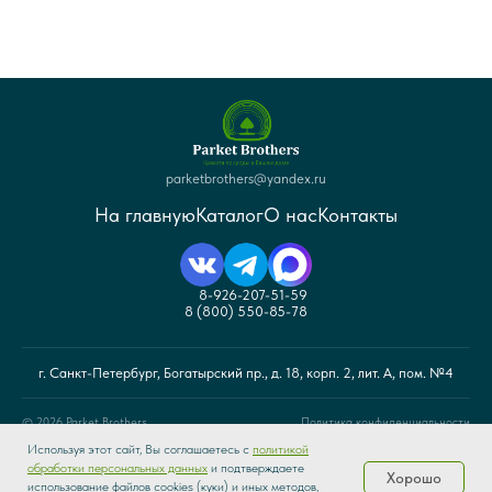
parketbrothers@yandex.ru
На главную
Каталог
О нас
Контакты
8-926-207-51-59
8 (800) 550-85-78
г. Санкт-Петербург, Богатырский пр., д. 18, корп. 2, лит. А, пом. №4
© 2026 Parket Brothers.
Политика конфиденциальности
Используя этот сайт, Вы соглашаетесь с
политикой
обработки персональных данных
и подтверждаете
Хорошо
© Санкт-Петербург 2026 г. Интернет-магазин напольных покрытий «Parket
использование файлов cookies (куки) и иных методов,