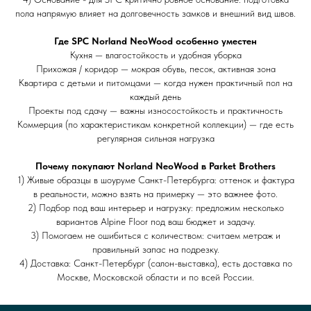
пола напрямую влияет на долговечность замков и внешний вид швов.
Где SPC Norland NeoWood особенно уместен
Кухня — влагостойкость и удобная уборка
Прихожая / коридор — мокрая обувь, песок, активная зона
Квартира с детьми и питомцами — когда нужен практичный пол на
каждый день
Проекты под сдачу — важны износостойкость и практичность
Коммерция (по характеристикам конкретной коллекции) — где есть
регулярная сильная нагрузка
Почему покупают Norland NeoWood в Parket Brothers
1) Живые образцы в шоуруме Санкт-Петербурга: оттенок и фактура
в реальности, можно взять на примерку — это важнее фото.
2) Подбор под ваш интерьер и нагрузку: предложим несколько
вариантов Alpine Floor под ваш бюджет и задачу.
3) Помогаем не ошибиться с количеством: считаем метраж и
правильный запас на подрезку.
4) Доставка: Санкт-Петербург (салон-выставка), есть доставка по
Москве, Московской области и по всей России.