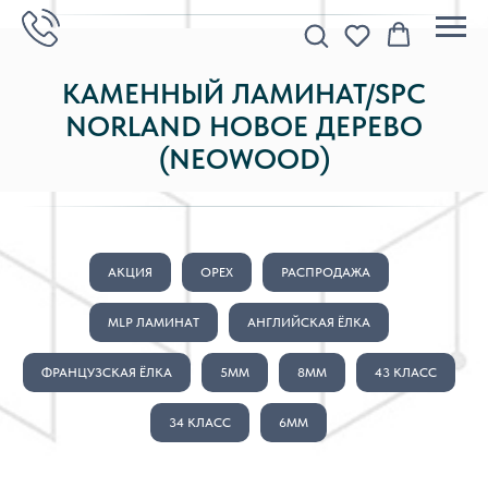
КАМЕННЫЙ ЛАМИНАТ/SPC
NORLAND НОВОЕ ДЕРЕВО
(NEOWOOD)
АКЦИЯ
ОРЕХ
РАСПРОДАЖА
MLP ЛАМИНАТ
АНГЛИЙСКАЯ ЁЛКА
ФРАНЦУЗСКАЯ ЁЛКА
5ММ
8ММ
43 КЛАСС
34 КЛАСС
6ММ