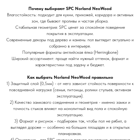
Почему выбирают SPC Norland NeoWood
Влагостойкость: подходит для кухни, прихожей, коридора и активных
зон, где бывают проливы и частая уборка.
Стабильная геометрия: SPC ценят за спокойное поведение
покрытия в эксплуатации.
Современные декоры под дерево и камень: пол выглядит актуально и
собранно в интерьере.
Популярные форматы английская ёлка (Herringbone)
Широкий ассортимент: проще найти нужный оттенок, формат и
характеристики под задачу и бюджет.
Как выбрать Norland NeoWood правильно
1) Защитный слой (0,5мм) - от него зависит стойкость поверхности к
повседневной нагрузке (семья, питомцы, ролики стульев, активная
эксплуатация).
2) Качество замкового соединения и геометрия - именно замки и
точность стыков влияют на монолитный вид пола и спокойную
эксплуатацию.
3) Формат и рисунок - подбираем так, чтобы пол не рябил, а
выглядел дороже — особенно на больших площадях и в открытых
планировках.
4) Основание - для SPC критично ровное основание: подготовка