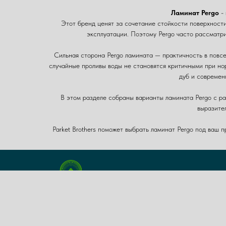
Ламинат Pergo
- 
Этот бренд ценят за сочетание стойкости поверхности
эксплуатации. Поэтому Pergo часто рассматри
Сильная сторона Pergo ламината — практичность в повсе
случайные проливы воды не становятся критичными при но
дуб и современ
В этом разделе собраны варианты ламината Pergo с ра
выразите
Parket Brothers поможет выбрать ламинат Pergo под ваш 
parketbrothers@yandex.ru