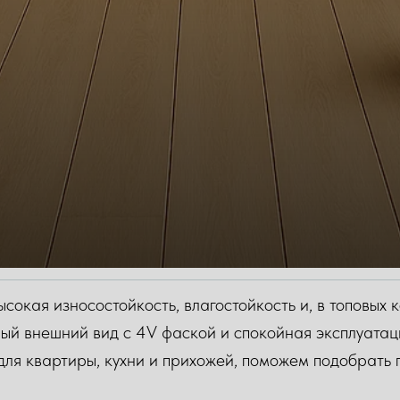
окая износостойкость, влагостойкость и, в топовых 
ый внешний вид с 4V фаской и спокойная эксплуатаци
для квартиры, кухни и прихожей, поможем подобрать 