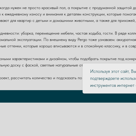
когда нужен не просто красивый пол, а покрытие с продуманной защитой д
 к ежедневному износу и внимания к деталям конструкции, которые помога
вают для квартир с детьми и домашними животными, а также для прихожей, 
дневности: уборка, перемещение мебели, частая ходьба, гости. В ряде кол
рмальной эксплуатации. По внешнему виду Pergo тоже узнаваем: аккуратная
ные оттенки, которые хорошо вписываются и в спокойную классику, и в сов
зными характеристиками и дизайном, чтобы подобрать покрытие под конкр
льную доску с фаской, светлые натуральные оттенки или более контрастные
Используя этот сайт, В
проект, рассчитать количество и подсказать по укладке. Шоурум в Санкт-Пе
подтверждаете использо
инструментов интернет 
На главную
Каталог
О нас
Контакты
г. Санкт-Петербург, Богатырский пр., д. 18, корп. 2, лит. А, пом. №4