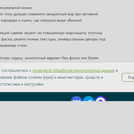
ля реальной жизни.
ют полу дольше сохранять аккуратный вид при активной
коридора и кухни, где нагрузка выше обычной.
лекций сделан акцент на повышенную водозащиту, поэтому
 фаска, реалистичные текстуры, универсальные декоры под
ременные стили.
етную задачу: монолитный вариант без фаски или более
 решения.
ы соглашаетесь с
политикой обработки персональных данных
и
тербурге, доставка по СПб, Ленобласти и по всей России.
вание файлов cookies (куки) и иных методов, средств и
Хо
статистики и настройки.
8-926-207-51-59
8 (800) 550-85-78