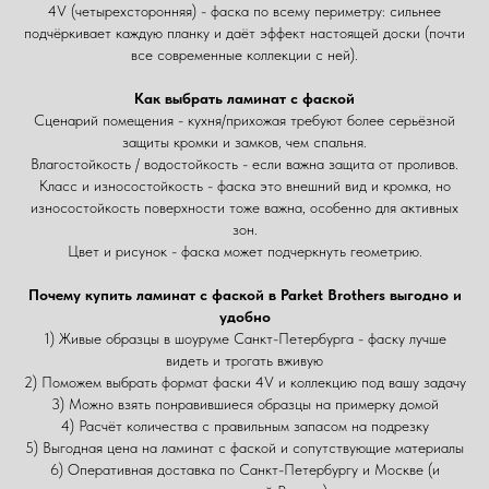
4V (четырехсторонняя) - фаска по всему периметру: сильнее
подчёркивает каждую планку и даёт эффект настоящей доски (почти
все современные коллекции с ней).
Как выбрать ламинат с фаской
Сценарий помещения - кухня/прихожая требуют более серьёзной
защиты кромки и замков, чем спальня.
Влагостойкость / водостойкость - если важна защита от проливов.
Класс и износостойкость - фаска это внешний вид и кромка, но
износостойкость поверхности тоже важна, особенно для активных
зон.
Цвет и рисунок - фаска может подчеркнуть геометрию.
Почему купить ламинат с фаской в Parket Brothers выгодно и
удобно
1) Живые образцы в шоуруме Санкт-Петербурга - фаску лучше
видеть и трогать вживую
2) Поможем выбрать формат фаски 4V и коллекцию под вашу задачу
3) Можно взять понравившиеся образцы на примерку домой
4) Расчёт количества с правильным запасом на подрезку
5) Выгодная цена на ламинат с фаской и сопутствующие материалы
6) Оперативная доставка по Санкт-Петербургу и Москве (и