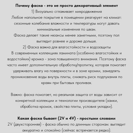
Почему фаска - это не просто декоративный элемент
1) Визуально сглаживает микродвижения
Любое напольное покрытие в помещении реагирует на климат:
сезонные колебания влажности и температуры могут давать
минимальные изменения по швам.
Фаска делает такие нюансы менее заметными, поэтому пол
выглядит ровнее и дороже дольше.
2) Фаска важна для влагостойкости и водозащиты
В современных коллекциях ламината (особенно влагостойких и
водостойких) кромка - зона повышенного внимания. Поэтому фаска
часто имеет дополнительную обработку/пропитку, которая помогает
удерживать влагу на поверхности и в зоне кромки, замедлять
проникновение воды внутрь плиты, снижать риск подпухания по
краям при бытовых проливах.
Важно: фаска помогает, но реальная защита от воды зависит от
конкретной коллекции и технологии производителя (замки,
обработка кромок, свойства плиты, условия укладки).
Какая фаска бывает (2V и 4V) - простыми словами
2V (двухсторонняя) - фаска обычно по длинным сторонам: выглядит
аккуратно и спокойно (сейчас встречается редко).