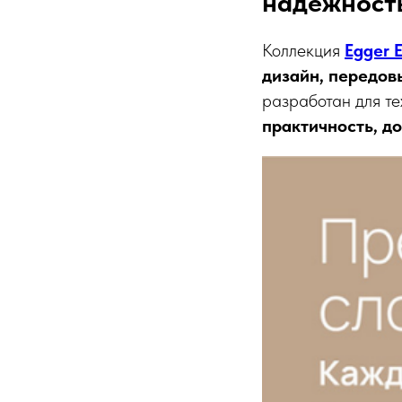
надежност
Коллекция
Egger 
дизайн, передов
разработан для тех
практичность, д