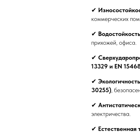
✔
Износостойкос
коммерческих пом
✔
Водостойкость
прихожей, офиса.
✔
Сверхударопр
13329 и EN 1546
✔
Экологичност
30255)
, безопасе
✔
Антистатическ
электричества.
✔
Естественная 