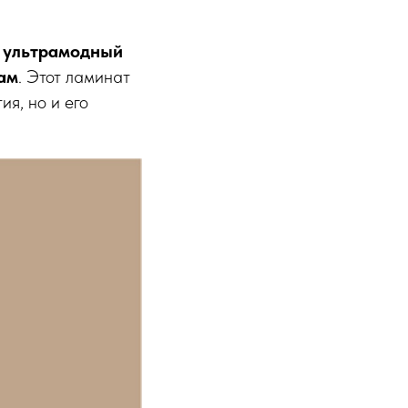
й
ультрамодный
кам
. Этот ламинат
ия, но и его