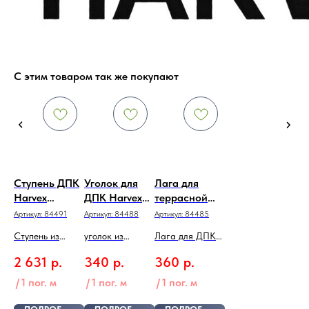
С этим товаром так же покупают
Ступень ДПК
Уголок для
Лага для
Harvex
ДПК Harvex
террасной
Шоколад
Венге
доски
Артикул:
84491
Артикул:
84488
Артикул:
84485
HARVEX
Ступень из
уголок из
Лага для ДПК
ДПК Шоколад
ДПК Венге
30х40х3000мм
2 631
р.
340
р.
360
р.
/
1 пог. м
/
1 пог. м
/
1 пог. м