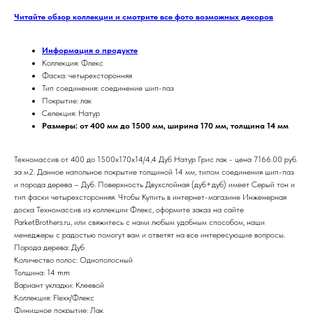
Читайте обзор коллекции и смотрите все фото возможных декоров
Информация о продукте
Коллекция: Флекс
Фаска: четырехсторонняя
Тип соединения: соединение шип-паз
Покрытие: лак
Селекция: Натур
Размеры: от 400 мм до 1500 мм, ширина 170 мм, толщина 14 мм
Техномассив от 400 до 1500х170х14/4,4 Дуб Натур Грис лак - цена 7166.00 руб.
за м2. Данное напольное покрытие толщиной 14 мм, типом соединения шип-паз
и порода дерева – Дуб. Поверхность Двухслойная (дуб+дуб) имеет Серый тон и
тип фаски четырехсторонняя. Чтобы Купить в интернет-магазине Инженерная
доска Техномассив из коллекции Флекс, оформите заказ на сайте
ParketBrothers.ru, или свяжитесь с нами любым удобным способом, наши
менеджеры с радостью помогут вам и ответят на все интересующие вопросы.
Порода дерева: Дуб
Количество полос: Однополосный
Толщина: 14 mm
Вариант укладки: Клеевой
Коллекция: Flexx/Флекс
Финишное покрытие: Лак