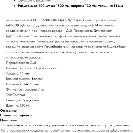
Селекция: Ориджинал
Размеры: от 400 мм до 1500 мм, ширина 130 мм, толщина 14 мм
Техномассив от 400 до 1500х130х14/4,4 Дуб Ориджинал Ларс лак - цена
6436.00 руб. за м2. Данное напольное покрытие толщиной 14 мм, типом
соединения шип-паз и порода дерева – Дуб. Поверхность Двухслойная
(дуб+дуб) имеет Светлый тон и тип фаски четырехсторонняя. Чтобы Купить в
интернет-магазине Инженерная доска Техномассив из коллекции Флекс,
оформите заказ на сайте ParketBrothers.ru, или свяжитесь с нами любым удобным
способом, наши менеджеры с радостью помогут вам и ответят на все
интересующие вопросы.
Порода дерева: Дуб
Количество полос: Однополосный
Толщина: 14 mm
Вариант укладки: Клеевой
Коллекция: Flexx/Флекс
Финишное покрытие: Лак
Тон: Светлый
Селекция: Ориджинал
Ширина: 130 мм
Описание
Нормы сортировки
Описание
современная технологическая разновидность паркета из твердых сортов древесины.
Конструкция доски представляет собой склеенные элементы из массива дуба с взаимно