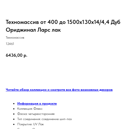
Техномассив от 400 до 1500х130х14/4,4 Дуб
Ориджинал Ларс лак
Техномассив
12461
6436,00
р.
ЗАКАЗАТЬ
Читайте обзор коллекции и смотрите все фото возможных декоров
Информация о продукте
Коллекция: Флекс
Фаска: четырехсторонняя
Тип соединения: соединение шип-паз
Покрытие: UV Лак