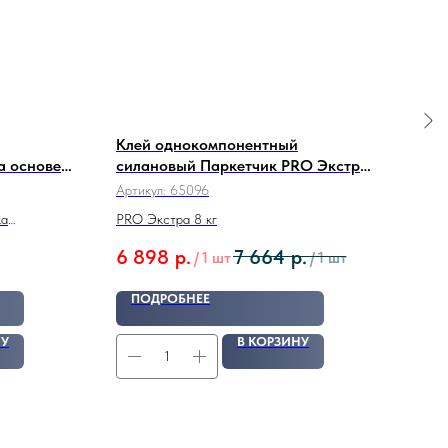
Клей однокомпонентный
Кле
а основе
силановый Паркетчик PRO Экстра
PT-
8 кг
Артикул:
65096
Арти
ка
PRO Экстра 8 кг
Клей
техн
6 898
р.
7 664
р.
1 3
/
1 шт
/
1 шт
HARD
ПОДРОБНЕЕ
П
НУ
В КОРЗИНУ