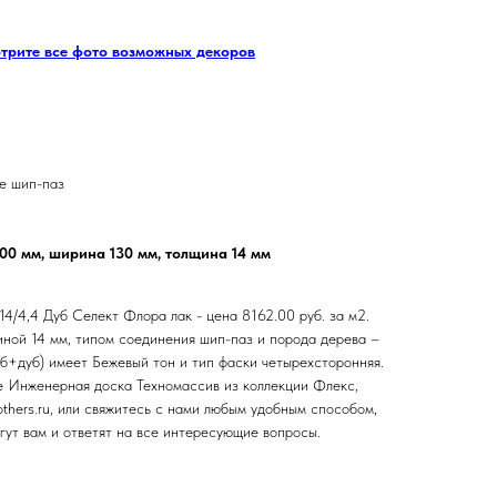
отрите все фото возможных декоров
е шип-паз
500 мм, ширина 130 мм, толщина 14 мм
4/4,4 Дуб Селект Флора лак - цена 8162.00 руб. за м2.
ной 14 мм, типом соединения шип-паз и порода дерева –
уб+дуб) имеет Бежевый тон и тип фаски четырехсторонняя.
е Инженерная доска Техномассив из коллекции Флекс,
others.ru, или свяжитесь с нами любым удобным способом,
ут вам и ответят на все интересующие вопросы.