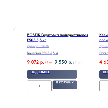
BOSTIK Грунтовка полиуретановая
Клей
rger Bond
P505 5,5 кг
поли
2K P
Артикул:
74636
Артик
Грунтовка P505 5,5 кг
Парке
9 072
р.
9 550
р.
4 6
/
1 шт
/
1 шт
ПОДРОБНЕЕ
ПО
У
В КОРЗИНУ