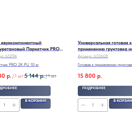
 двухкомпонентный
Универсальная готовая к
уретановый Паркетчик PRO
применению грунтовка н
U 10 кг
ПУ WAKOL D 3055 10 кг.
ул:
65094
Артикул:
650608
тчик PRO 2K PU 10 кг
Готовая к применению грунтов
полиуретановая
30
р.
5 144
р.
15 800
р.
/
1 шт
/
1 шт
ДРОБНЕЕ
ПОДРОБНЕЕ
В КОРЗИНУ
В КОРЗИ