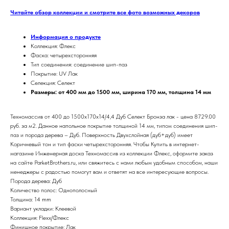
Читайте обзор коллекции и смотрите все фото возможных декоров
Информация о продукте
Коллекция: Флекс
Фаска: четырехсторонняя
Тип соединения: соединение шип-паз
Покрытие: UV Лак
Селекция: Селект
Размеры: от 400 мм до 1500 мм, ширина 170 мм, толщина 14 мм
Техномассив от 400 до 1500х170х14/4,4 Дуб Селект Бронза лак - цена 8729.00
руб. за м2. Данное напольное покрытие толщиной 14 мм, типом соединения шип-
паз и порода дерева – Дуб. Поверхность Двухслойная (дуб+дуб) имеет
Коричневый тон и тип фаски четырехсторонняя. Чтобы Купить в интернет-
магазине Инженерная доска Техномассив из коллекции Флекс, оформите заказ
на сайте ParketBrothers.ru, или свяжитесь с нами любым удобным способом, наши
менеджеры с радостью помогут вам и ответят на все интересующие вопросы.
Порода дерева: Дуб
Количество полос: Однополосный
Толщина: 14 mm
Вариант укладки: Клеевой
Коллекция: Flexx/Флекс
Финишное покрытие: Лак