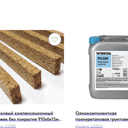
ковый компенсационный
Однокомпонентная
жек без покрытия 910x6x15мм
полиуретановая грунтов
пнозернистый)
изоляция повышенной вл
ул:
63945
Артикул:
650611