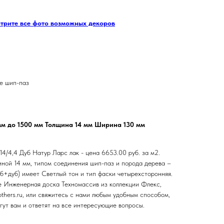
отрите все фото возможных декоров
е шип-паз
мм до 1500 мм Толщина 14 мм Ширина 130 мм
4/4,4 Дуб Натур Ларс лак - цена 6653.00 руб. за м2.
ной 14 мм, типом соединения шип-паз и порода дерева –
уб+дуб) имеет Светлый тон и тип фаски четырехсторонняя.
е Инженерная доска Техномассив из коллекции Флекс,
others.ru, или свяжитесь с нами любым удобным способом,
ут вам и ответят на все интересующие вопросы.