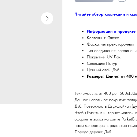
Читайте обзор коллекции и см
Информация о продукте
Коллекция: Флекс
Фаска: четырехсторонняя
Тип соединения: соединени
Покрытие: UV Лак
Селекция: Натур
Ценный слой: Дуб
Размеры: Длина: от 400 
Техномассив от 400 до 1500х130х1
Данное напольное покрытие толщи
Дуб. Поверхность Двухслойная (д
Чтобы Купить в интернет-магазин
оформите заказ на сайте ParketBr
наши менеджеры с радостью помог
Порода дерева: Дуб