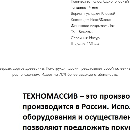
Количество полос: Однополосный
Толщина: 14 mm
Вариант укладки: Клеевой
Коллекция: Flexx/Флекс
Финишное покрытие: Лак
Тон: Бежевый
Селекция: Натур
Ширина: 130 мм
твердых сортов древесины. Конструкция доски представляет собой склеенн
расположением. Имеет на 70% более высокую стабильность.