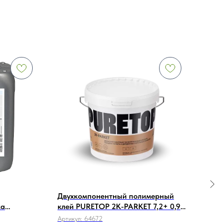
Двухкомпонентный полимерный
Кле
ка
клей PURETOP 2K-PARKET 7,2+ 0,9
1K-M
аги
кг.
Артикул:
64672
Арти