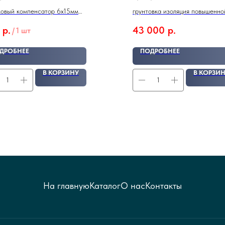
WAKOL PU 280 11 кг.
овый компенсатор 6x15мм
грунтовка изоляция повышенно
ЗЫ ПРИНИМАЮТСЯ ОТ 10 шт
р.
43 000
р.
/
1 шт
ДРОБНЕЕ
ПОДРОБНЕЕ
В КОРЗИНУ
В КОРЗИ
На главную
Каталог
О нас
Контакты