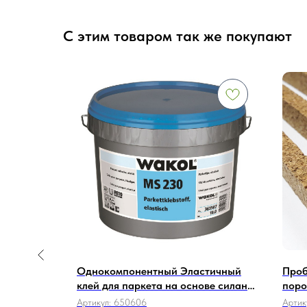
С этим товаром так же покупают
 на
Однокомпонентный Эластичный
Проб
 PRIMER
клей для паркета на основе силана
поро
WAKOL MS 230 18 кг.
(Кру
Артикул:
650606
Артик