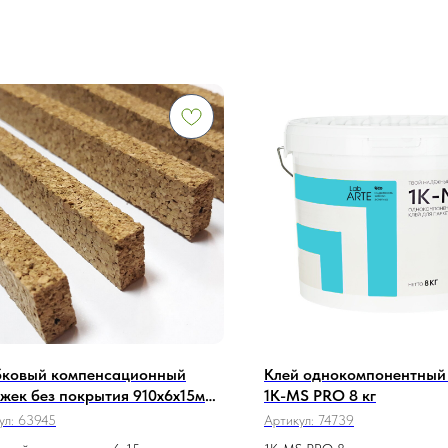
ковый компенсационный
Клей однокомпонентный 
жек без покрытия 910x6x15мм
1K-MS PRO 8 кг
пнозернистый)
ул:
63945
Артикул:
74739