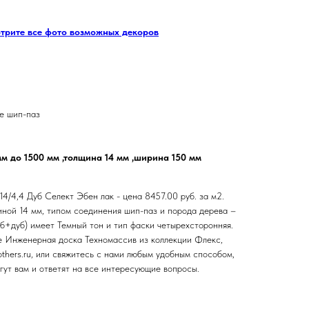
отрите все фото возможных декоров
е шип-паз
мм до 1500 мм ,толщина 14 мм ,ширина 150 мм
4/4,4 Дуб Селект Эбен лак - цена 8457.00 руб. за м2.
ной 14 мм, типом соединения шип-паз и порода дерева –
уб+дуб) имеет Темный тон и тип фаски четырехсторонняя.
е Инженерная доска Техномассив из коллекции Флекс,
others.ru, или свяжитесь с нами любым удобным способом,
ут вам и ответят на все интересующие вопросы.