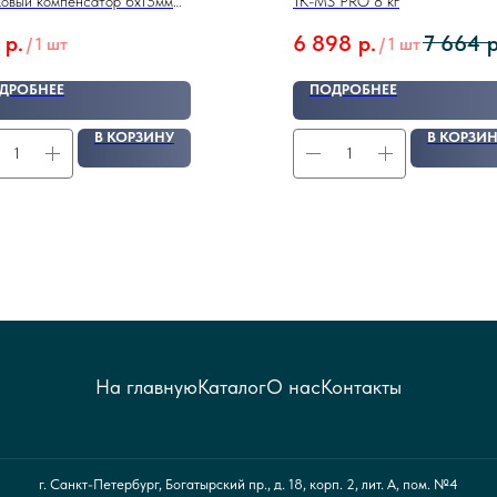
овый компенсатор 6x15мм
1K-MS PRO 8 кг
ЗЫ ПРИНИМАЮТСЯ ОТ 10 шт
р.
6 898
р.
7 664
р
/
1 шт
/
1 шт
ДРОБНЕЕ
ПОДРОБНЕЕ
В КОРЗИНУ
В КОРЗИ
На главную
Каталог
О нас
Контакты
г. Санкт-Петербург, Богатырский пр., д. 18, корп. 2, лит. А, пом. №4