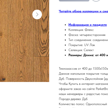
Читайте обзор коллекции и см
Информация о продукте
Коллекция: Флекс
Фаска: четырехсторонняя
Тип соединения: соединени
Покрытие: UV Лак
Селекция: Селект
Размеры: Длина: от 400 
Техномассив от 400 до 1500х150х1
Данное напольное покрытие толщи
Дуб. Поверхность Двухслойная (д
Чтобы Купить в интернет-магазин
оформите заказ на сайте ParketBr
наши менеджеры с радостью помог
Порода дерева: Дуб
Количество полос: Однополосный