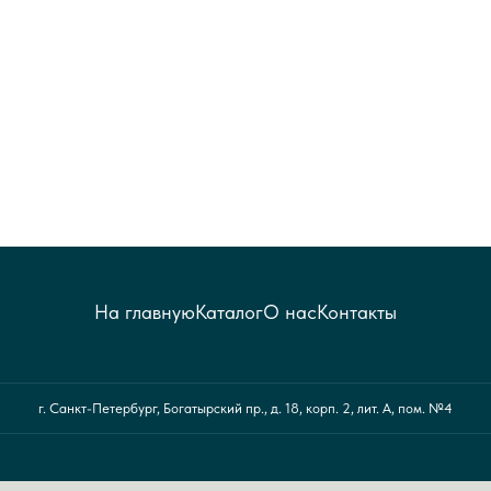
На главную
Каталог
О нас
Контакты
г. Санкт-Петербург, Богатырский пр., д. 18, корп. 2, лит. А, пом. №4