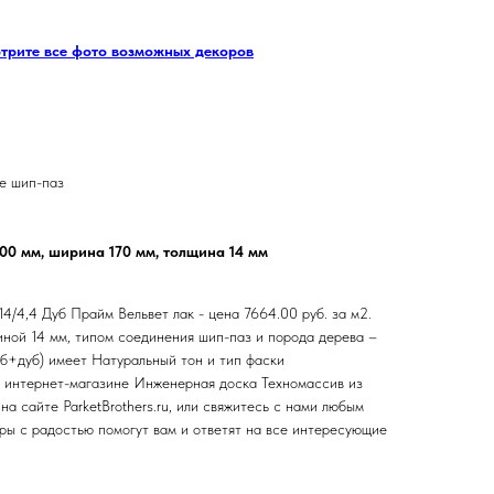
отрите все фото возможных декоров
е шип-паз
500 мм, ширина 170 мм, толщина 14 мм
4/4,4 Дуб Прайм Вельвет лак - цена 7664.00 руб. за м2.
ной 14 мм, типом соединения шип-паз и порода дерева –
уб+дуб) имеет Натуральный тон и тип фаски
в интернет-магазине Инженерная доска Техномассив из
на сайте ParketBrothers.ru, или свяжитесь с нами любым
ы с радостью помогут вам и ответят на все интересующие