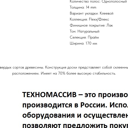
Количество полос: Однополосный
Толщина: 14 mm
Вариант укладки: Клеевой
Коллекция: Flexx/Флекс
Финишное покрытие: Лак
Тон: Натуральный
Селекция: Прайм
Ширина: 170 мм
твердых сортов древесины. Конструкция доски представляет собой склеенн
расположением. Имеет на 70% более высокую стабильность.