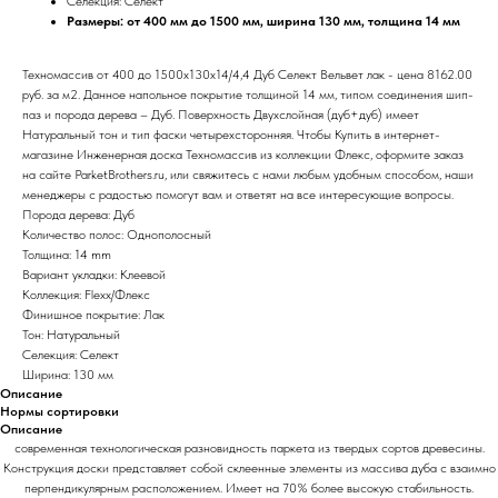
Селекция: Селект
Размеры: от 400 мм до 1500 мм, ширина 130 мм, толщина 14 мм
Техномассив от 400 до 1500х130х14/4,4 Дуб Селект Вельвет лак - цена 8162.00
руб. за м2. Данное напольное покрытие толщиной 14 мм, типом соединения шип-
паз и порода дерева – Дуб. Поверхность Двухслойная (дуб+дуб) имеет
Натуральный тон и тип фаски четырехсторонняя. Чтобы Купить в интернет-
магазине Инженерная доска Техномассив из коллекции Флекс, оформите заказ
на сайте ParketBrothers.ru, или свяжитесь с нами любым удобным способом, наши
менеджеры с радостью помогут вам и ответят на все интересующие вопросы.
Порода дерева: Дуб
Количество полос: Однополосный
Толщина: 14 mm
Вариант укладки: Клеевой
Коллекция: Flexx/Флекс
Финишное покрытие: Лак
Тон: Натуральный
Селекция: Селект
Ширина: 130 мм
Описание
Нормы сортировки
Описание
современная технологическая разновидность паркета из твердых сортов древесины.
Конструкция доски представляет собой склеенные элементы из массива дуба с взаимно
перпендикулярным расположением. Имеет на 70% более высокую стабильность.