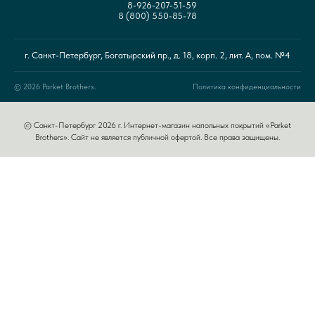
8-926-207-51-59
8 (800) 550-85-78
г. Санкт-Петербург, Богатырский пр., д. 18, корп. 2, лит. А, пом. №4
© 2026 Parket Brothers.
Политика конфиденциальности
© Санкт-Петербург 2026 г. Интернет-магазин напольных покрытий «Parket
Brothers». Сайт не является публичной офертой. Все права защищены.