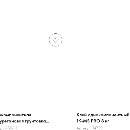
компонентная
Клей однокомпонентный 
уретановая грунтовка
1K-MS PRO 8 кг
яция повышенной влаги
ул:
650611
Артикул:
74739