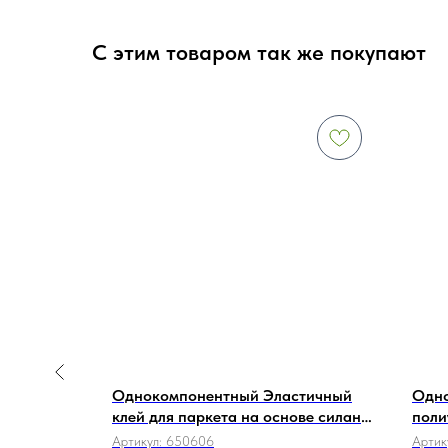
С этим товаром так же покупают
Однокомпонентный Эластичный
Одно
lex
клей для паркета на основе силана
поли
WAKOL MS 230 18 кг.
изол
Артикул:
650606
Артик