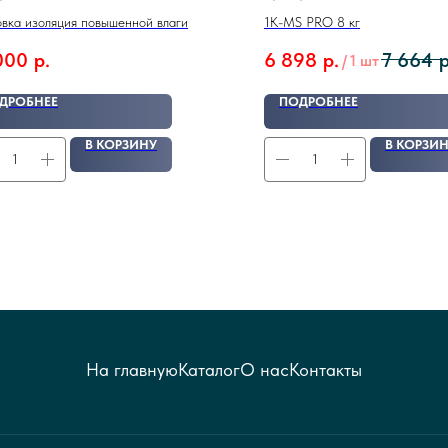
L PU 280 11 кг.
овка изоляция повышенной влаги
1K-MS PRO 8 кг
000
р.
6 898
р.
7 664
р
/
1 шт
ДРОБНЕЕ
ПОДРОБНЕЕ
В КОРЗИНУ
В КОРЗИ
На главную
Каталог
О нас
Контакты