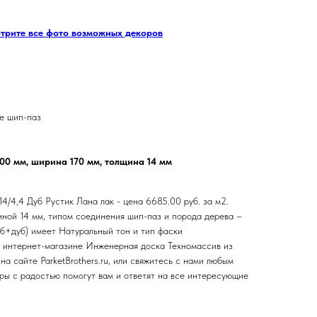
отрите все фото возможных декоров
е шип-паз
500 мм, ширина 170 мм, толщина 14 мм
4/4,4 Дуб Рустик Лана лак - цена 6685.00 руб. за м2.
ной 14 мм, типом соединения шип-паз и порода дерева –
уб+дуб) имеет Натуральный тон и тип фаски
в интернет-магазине Инженерная доска Техномассив из
на сайте ParketBrothers.ru, или свяжитесь с нами любым
ы с радостью помогут вам и ответят на все интересующие