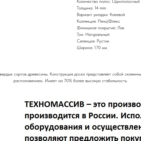
Количество полос: Однополосный
Толщина: 14 mm
Вариант укладки: Клеевой
Коллекция: Flexx/Флекс
Финишное покрытие: Лак
Тон: Натуральный
Селекция: Рустик
Ширина: 170 мм
твердых сортов древесины. Конструкция доски представляет собой склеенн
расположением. Имеет на 70% более высокую стабильность.