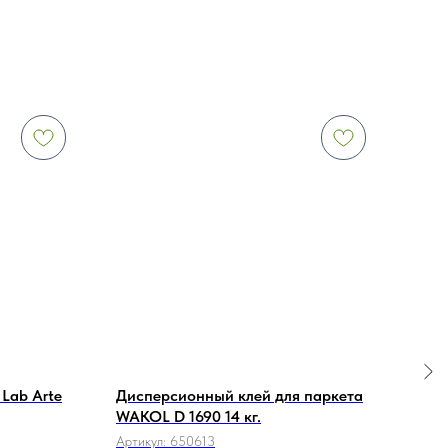
Lab Arte
Дисперсионный клей для паркета
Кле
WAKOL D 1690 14 кг.
1K-M
Артикул:
650613
Арти