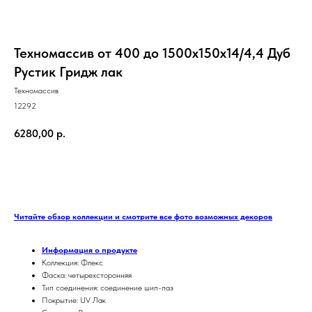
Техномассив от 400 до 1500х150х14/4,4 Дуб
Рустик Гридж лак
Техномассив
12292
6280,00
р.
ЗАКАЗАТЬ
Читайте обзор коллекции и смотрите все фото возможных декоров
Информация о продукте
Коллекция: Флекс
Фаска: четырехсторонняя
Тип соединения: соединение шип-паз
Покрытие: UV Лак