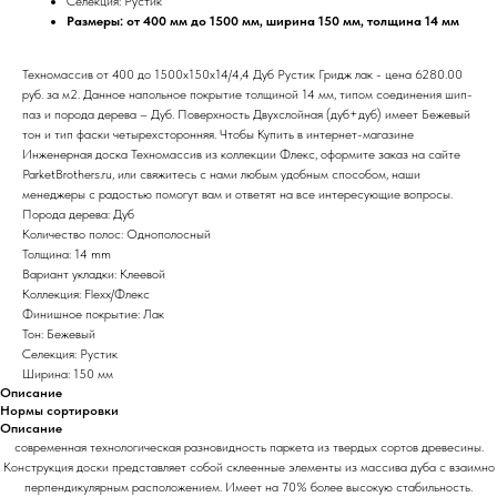
Селекция: Рустик
Размеры: от 400 мм до 1500 мм, ширина 150 мм, толщина 14 мм
Техномассив от 400 до 1500х150х14/4,4 Дуб Рустик Гридж лак - цена 6280.00
руб. за м2. Данное напольное покрытие толщиной 14 мм, типом соединения шип-
паз и порода дерева – Дуб. Поверхность Двухслойная (дуб+дуб) имеет Бежевый
тон и тип фаски четырехсторонняя. Чтобы Купить в интернет-магазине
Инженерная доска Техномассив из коллекции Флекс, оформите заказ на сайте
ParketBrothers.ru, или свяжитесь с нами любым удобным способом, наши
менеджеры с радостью помогут вам и ответят на все интересующие вопросы.
Порода дерева: Дуб
Количество полос: Однополосный
Толщина: 14 mm
Вариант укладки: Клеевой
Коллекция: Flexx/Флекс
Финишное покрытие: Лак
Тон: Бежевый
Селекция: Рустик
Ширина: 150 мм
Описание
Нормы сортировки
Описание
современная технологическая разновидность паркета из твердых сортов древесины.
Конструкция доски представляет собой склеенные элементы из массива дуба с взаимно
перпендикулярным расположением. Имеет на 70% более высокую стабильность.