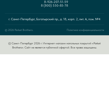
8-926-207-51-59
8 (800) 550-85-78
г. Санкт-Петербург, Богатырский пр., д. 18, корп. 2, лит. А, пом. №4
© 2026 Parket Brothers.
Политика конфиденциальности
© Санкт-Петербург 2026 г. Интернет-магазин напольных покрытий «Parket
Brothers». Сайт не является публичной офертой. Все права защищены.