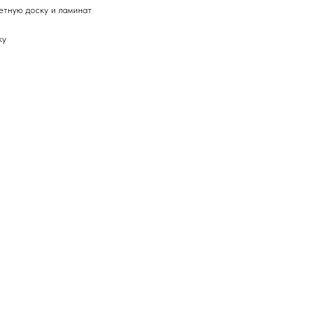
етную доску и ламинат
ку