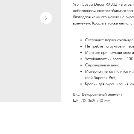
Угол Cosca Decor RX002 изготовл
добавлением светостабилизатора.
благодаря чему его можно не окра
временем. Красить также легко, с 
Сохраняет первоначальную 
Не требует огрунтовки пер
Монтаж: при помощи клея и
Устойчивость к влаге – 100
Справедливая цена;
Материал легко пилится и 
клей Superfix Prof;
Краски для окрашивания: а
Вид: Декоративный элемент
lwh: 2000x20x30 mm