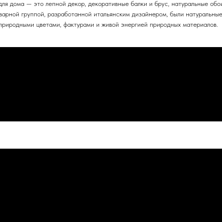
для дома — это лепной декор, декоративные балки и брус, натуральные обо
арной группой, разработанной итальянским дизайнером, были натуральные 
 природными цветами, фактурами и живой энергией природных материалов.