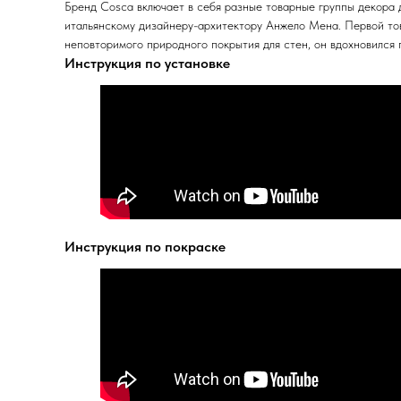
Бренд Cosca включает в себя разные товарные группы декора 
итальянскому дизайнеру-архитектору Анжело Мена. Первой тов
неповторимого природного покрытия для стен, он вдохновился
Инструкция по установке
Инструкция по покраске