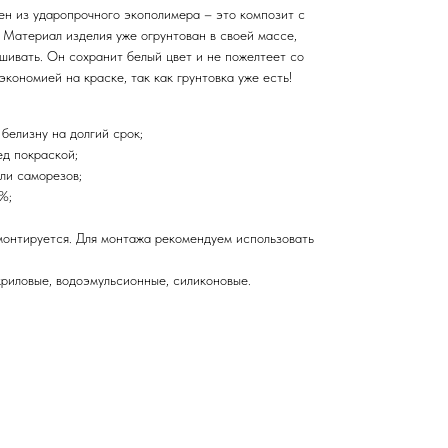
ен из ударопрочного экополимера – это композит с
 Материал изделия уже огрунтован в своей массе,
шивать. Он сохранит белый цвет и не пожелтеет со
экономией на краске, так как грунтовка уже есть!
белизну на долгий срок;
ед покраской;
ли саморезов;
%;
монтируется. Для монтажа рекомендуем использовать
криловые, водоэмульсионные, силиконовые.