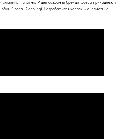
и, мозаика, полотно. Идея создания бренда Cosca принадлежит
обои Cosca D'ecolingi. Разрабатывая коллекцию, поистине