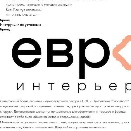
полистирола, изготовлено методом экструзии
Вид: Плинтус напольный
lwh: 2000x120x26 mm
Бренд
Инструкция по установке
Бренд
Лидирующий бренд лепнины и архитектурного декора в СНГ и Прибалтике, "Европласт"
представляет широкий ассортимент элементов, преображающих пространство внутри и
снаружи. Декоративные элементы, применяемые для оформления интерьера и фасада,
сочетают в себе высочайшее качество и современный дизайн.
Отвечающий актуальным тенденциям и трендам архитектурный декор долговечен, прост
в монтаже и удобен в использовании. Широкий ассортимент лепнины из