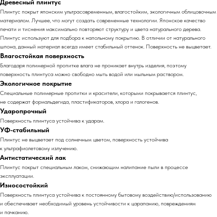
Древесный плинтус
Плинтус покрыт японским ультрасовременным, влагостойким, экологичным облицовочным
материалом. Лучшее, что могут создать современные технологии. Японское качество
печати и тиснения максимально повторяют структуру и цвета натурального дерева.
Плинтус используют для подбора к напольному покрытию. В отличии от натурального
шпона, данный материал всегда имеет стабильный оттенок. Поверхность не выцветает.
Влагостойкая поверхность
Благодаря полимерной пропитке влага не проникает внутрь изделия, поэтому
поверхность плинтуса можно свободно мыть водой или мыльным раствором.
Экологичное покрытие
Специальные полимерные пропитки и красители, которыми покрывается плинтус,
не содержат формальдегида, пластификаторов, хлора и галогенов.
Ударопрочный
Поверхность плинтуса устойчива к ударам.
УФ-стабильный
Плинтус не выцветает под солнечным цветом, поверхность устойчива
к ультрафиолетовому излучению.
Антистатический лак
Плинтус покрыт специальным лаком, снижающим налипание пыли в процессе
эксплуатации.
Износостойкий
Поверхность плинтуса устойчива к постоянному бытовому воздействию/использованию
и обеспечивает необходимый уровень устойчивости к царапанию, повреждениям
и пачканию.