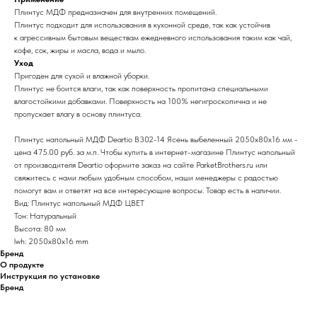
Плинтус МДФ предназначен для внутренних помещений.
Плинтус подходит для использования в кухонной среде, так как устойчив
к агрессивным бытовым веществам ежедневного использования таким как чай,
кофе, сок, жиры и масла, вода и мыло.
Уход
Пригоден для сухой и влажной уборки.
Плинтус не боится влаги, так как поверхность пропитана специальными
влагостойкими добавками. Поверхность на 100% негигроскопична и не
пропускает влагу в основу плинтуса.
Плинтус напольный МДФ Deartio B302-14 Ясень выбеленный 2050х80х16 мм -
цена 475.00 руб. за м.п. Чтобы купить в интернет-магазине Плинтус напольный
от производителя Deartio оформите заказ на сайте ParketBrothers.ru или
свяжитесь с нами любым удобным способом, наши менеджеры с радостью
помогут вам и ответят на все интересующие вопросы. Товар есть в наличии.
Вид: Плинтус напольный МДФ ЦВЕТ
Тон: Натуральный
Высота: 80 мм
lwh: 2050x80x16 mm
Бренд
О продукте
Инструкция по установке
Бренд