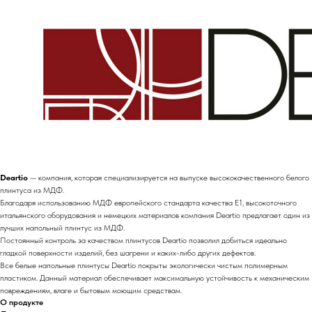
Deartio
— компания, которая специализируется на выпуске высококачественного белого
плинтуса из МДФ.
Благодаря использованию МДФ европейского стандарта качества E1, высокоточного
итальянского оборудования и немецких материалов компания Deartio предлагает один из
лучших напольный плинтус из МДФ.
Постоянный контроль за качеством плинтусов Deartio позволил добиться идеально
гладкой поверхности изделий, без шагрени и каких-либо других дефектов.
Все белые напольные плинтусы Deartio покрыты экологически чистым полимерным
пластиком. Данный материал обеспечивает максимальную устойчивость к механическим
повреждениям, влаге и бытовым моющим средствам.
О продукте