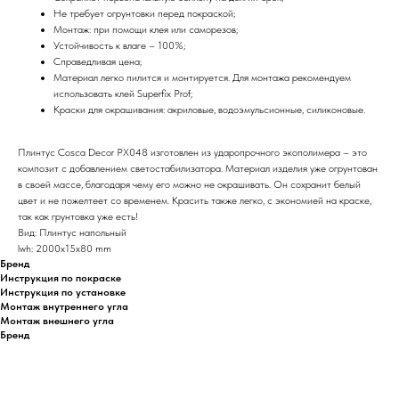
Не требует огрунтовки перед покраской;
Монтаж: при помощи клея или саморезов;
Устойчивость к влаге – 100%;
Справедливая цена;
Материал легко пилится и монтируется. Для монтажа рекомендуем
использовать клей Superfix Prof;
Краски для окрашивания: акриловые, водоэмульсионные, силиконовые.
Плинтус Cosca Decor PX048 изготовлен из ударопрочного экополимера – это
композит с добавлением светостабилизатора. Материал изделия уже огрунтован
в своей массе, благодаря чему его можно не окрашивать. Он сохранит белый
цвет и не пожелтеет со временем. Красить также легко, с экономией на краске,
так как грунтовка уже есть!
Вид: Плинтус напольный
lwh: 2000x15x80 mm
Бренд
Инструкция по покраске
Инструкция по установке
Монтаж внутреннего угла
Монтаж внешнего угла
Бренд