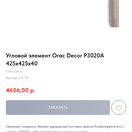
Угловой элемент Orac Decor P3020A
425х425х40
Orac Decor
Артикул:
63718
4606,00
р.
ЗАКАЗАТЬ
Орнамент молдинга, обильно украшенный листьями аканта. Комбинируйте его с
моделью P3020, чтобы создать стильные стенные рамы.