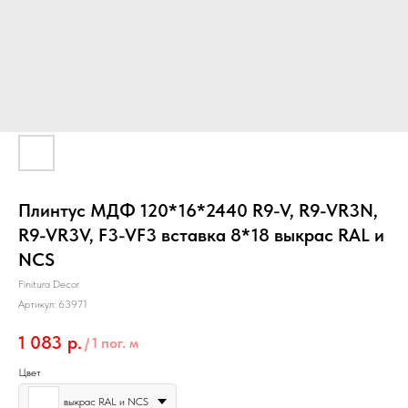
Плинтус МДФ 120*16*2440 R9-V, R9-VR3N,
R9-VR3V, F3-VF3 вставка 8*18 выкрас RAL и
NCS
Finitura Decor
Артикул:
63971
1 083
р.
/
1 пог. м
Цвет
выкрас RAL и NCS