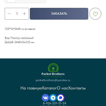
ЗАКАЗАТЬ
120*16*2440 со вставкой
Вид: Плинтус напольный
ДxШxВ: 2440x16x120 мм
parketbrothers@yandex.ru
На главную
Каталог
О нас
Контакты
8-926-207-51-59