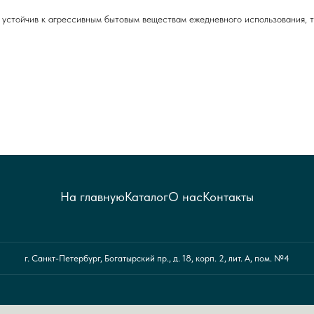
 устойчив к агрессивным бытовым веществам ежедневного использования, так
На главную
Каталог
О нас
Контакты
г. Санкт-Петербург, Богатырский пр., д. 18, корп. 2, лит. А, пом. №4