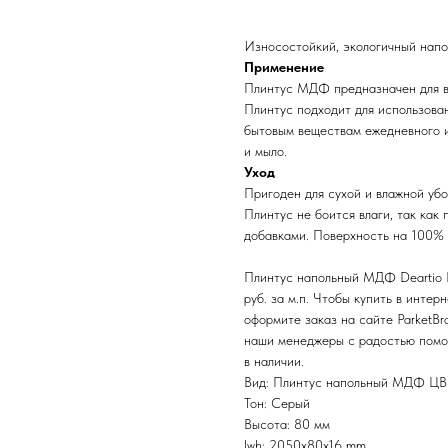
Износостойкий, экологичный нап
Применение
Плинтус МДФ предназначен для в
Плинтус подходит для использован
бытовым веществам ежедневного ис
и мыло.
Уход
Пригоден для сухой и влажной убо
Плинтус не боится влаги, так как
добавками. Поверхность на 100% н
Плинтус напольный МДФ Deartio 
руб. за м.п. Чтобы купить в инте
оформите заказ на сайте ParketBr
наши менеджеры с радостью помог
в наличии.
Вид: Плинтус напольный МДФ ЦВ
Тон: Серый
Высота: 80 мм
lwh: 2050x80x16 mm