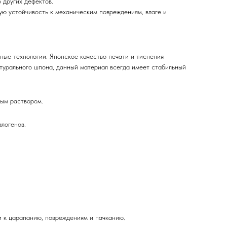
 других дефектов.
ю устойчивость к механическим повреждениям, влаге и
ные технологии. Японское качество печати и тиснения
атурального шпона, данный материал всегда имеет стабильный
ным раствором.
логенов.
и к царапанию, повреждениям и пачканию.