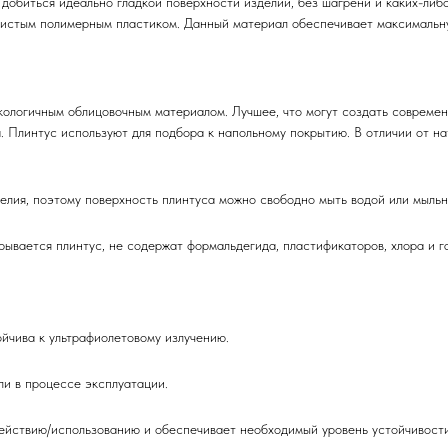
 добиться идеально гладкой поверхности изделий, без шагрени и каких-либо
чистым полимерным пластиком. Данный материал обеспечивает максимальну
кологичным облицовочным материалом. Лучшее, что могут создать современ
. Плинтус используют для подбора к напольному покрытию. В отличии от н
делия, поэтому поверхность плинтуса можно свободно мыть водой или мыль
ывается плинтус, не содержат формальдегида, пластификаторов, хлора и га
йчива к ультрафиолетовому излучению.
и в процессе эксплуатации.
действию/использованию и обеспечивает необходимый уровень устойчивост