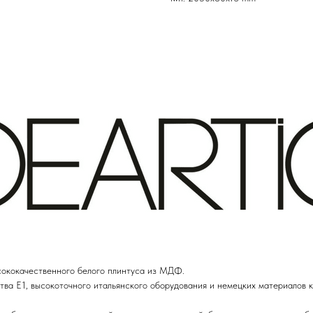
сококачественного белого плинтуса из МДФ.
а E1, высокоточного итальянского оборудования и немецких материалов к