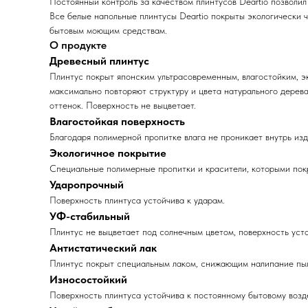
Постоянный контроль за качеством плинтусов Deartio позволил
Все белые напольные плинтусы Deartio покрыты экологически 
бытовым моющим средствам.
О продукте
Древесный плинтус
Плинтус покрыт японским ультрасовременным, влагостойким, э
максимально повторяют структуру и цвета натурального дерева
оттенок. Поверхность не выцветает.
Влагостойкая поверхность
Благодаря полимерной пропитке влага не проникает внутрь из
Экологичное покрытие
Специальные полимерные пропитки и красители, которыми покр
Ударопрочный
Поверхность плинтуса устойчива к ударам.
УФ-стабильный
Плинтус не выцветает под солнечным цветом, поверхность усто
Антистатический лак
Плинтус покрыт специальным лаком, снижающим налипание пыл
Износостойкий
Поверхность плинтуса устойчива к постоянному бытовому воз