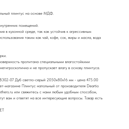
ольный плинтус на основе МДФ.
нутренних помещений.
ия в кухонной среде, так как устойчив к агрессивным
пользования таким как чай, кофе, сок, жиры и масла, вода
рки.
 поверхность пропитана специальными влагостойкими
егигроскопична и не пропускает влагу в основу плинтуса.
B302-07 Дуб светло-серый 2050х80х16 мм - цена 475.00
рнет-магазине Плинтус напольный от производителя Deartio
others.ru или свяжитесь с нами любым удобным способом,
ут вам и ответят на все интересующие вопросы. Товар есть
ЕТ