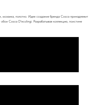
и, мозаика, полотно. Идея создания бренда Cosca принадлежит
обои Cosca D'ecolingi. Разрабатывая коллекцию, поистине