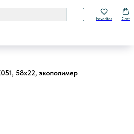
Favorites
Cart
051, 58х22, экополимер