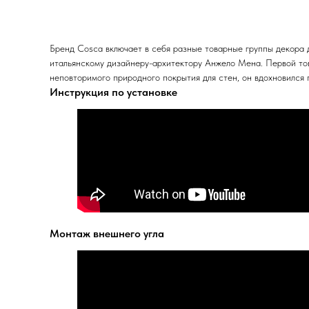
Бренд Cosca включает в себя разные товарные группы декора 
итальянскому дизайнеру-архитектору Анжело Мена. Первой тов
неповторимого природного покрытия для стен, он вдохновился
Инструкция по установке
Монтаж внешнего угла