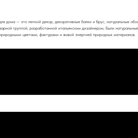
для дома — это лепной декор, декоративные балки и брус, натуральные обо
арной группой, разработанной итальянским дизайнером, были натуральные 
 природными цветами, фактурами и живой энергией природных материалов.