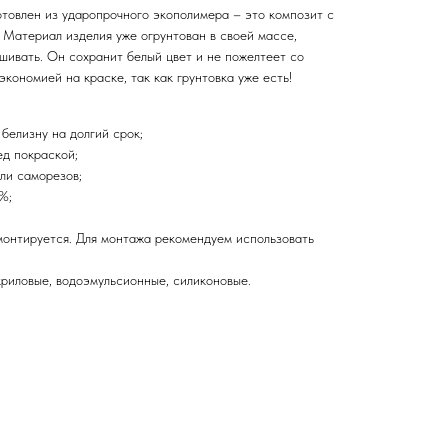
овлен из ударопрочного экополимера – это композит с
 Материал изделия уже огрунтован в своей массе,
шивать. Он сохранит белый цвет и не пожелтеет со
экономией на краске, так как грунтовка уже есть!
белизну на долгий срок;
ед покраской;
ли саморезов;
%;
монтируется. Для монтажа рекомендуем использовать
криловые, водоэмульсионные, силиконовые.