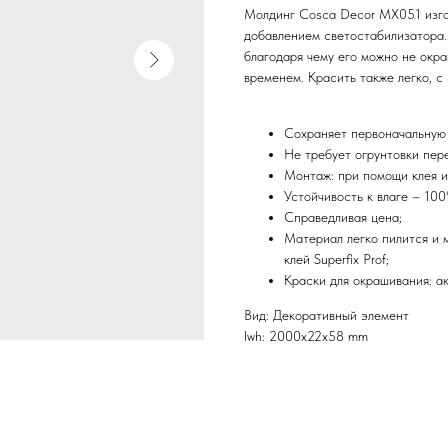
Молдинг Cosca Decor MX051 изгот
добавлением светостабилизатора.
благодаря чему его можно не окра
временем. Красить также легко, с 
Сохраняет первоначальную 
Не требует огрунтовки пер
Монтаж: при помощи клея и
Устойчивость к влаге – 100
Справедливая цена;
Материал легко пилится и 
клей Superfix Prof;
Краски для окрашивания: а
Вид: Декоративный элемент
lwh: 2000x22x58 mm