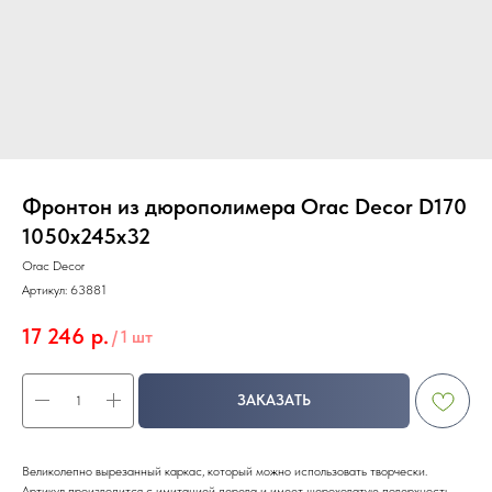
Фронтон из дюрополимера Orac Decor D170
1050х245х32
Orac Decor
Артикул:
63881
17 246
р.
/
1 шт
ЗАКАЗАТЬ
Великолепно вырезанный каркас, который можно использовать творчески.
Артикул производится с имитацией дерева и имеет шероховатую поверхность.