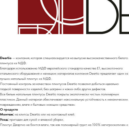
Deartio
— компания, которая специализируется на выпуске высококачественного белого
плинтуса из МДФ.
Благодаря использованию МДФ европейского стандарта качества E1, высокоточного
итальянского оборудования и немецких материалов компания Deartio предлагает один из
лучших напольный плинтус из МДФ.
Постоянный контроль за качеством плинтусов Deartio позволил добиться идеально
гладкой поверхности изделий, без шагрени и каких-либо других дефектов.
Все белые напольные плинтусы Deartio покрыты экологически чистым полимерным
пластиком. Данный материал обеспечивает максимальную устойчивость к механическим
повреждениям, влаге и бытовым моющим средствам.
О продукте
Монтаж:
на клипсы Deartio или на монтажный клей.
Уход:
пригоден для сухой и влажной уборки.
Плинтус Деартио не боится влаги, так как полимерный грунт на 100% негигроскопичен и