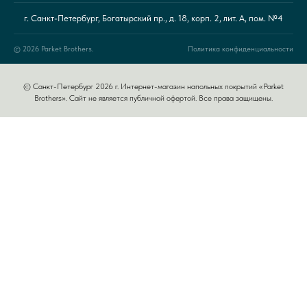
г. Санкт-Петербург, Богатырский пр., д. 18, корп. 2, лит. А, пом. №4
© 2026 Parket Brothers.
Политика конфиденциальности
© Санкт-Петербург 2026 г. Интернет-магазин напольных покрытий «Parket
Brothers». Сайт не является публичной офертой. Все права защищены.