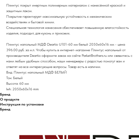
Плинтус покрыт инертным полимерным материалом с нанесённой краской и
защитным лаком.
Покрытие гарантирует максимальную устойчивость к механическим
воздействиям и бытовой химии.
Специальная технология нанесения обеспечивает повышенную влагостойкость
изделия, подходит, для кухонь и прихожих.
Плинтус напольный МДФ Deartio U101-60 мм белый 2050х60х16 мм - цена
396.00 руб. за м.п. Чтобы купить в интернет-магазине Плинтус напольный от
производителя Deartio оформите заказ на сайте ParketBrothers.ru или свяжитесь с
нами любым удобным способом, наши менеджеры с радостью помогут вам и
ответят на все интересующие вопросы. Товар есть в наличии.
Вид: Плинтус напольный МДФ БЕЛЫЙ
Тон: Белый
Высота: 60 мм
lwh: 2050x60x16 mm
Бренд
О продукте
Инструкция по установке
Бренд