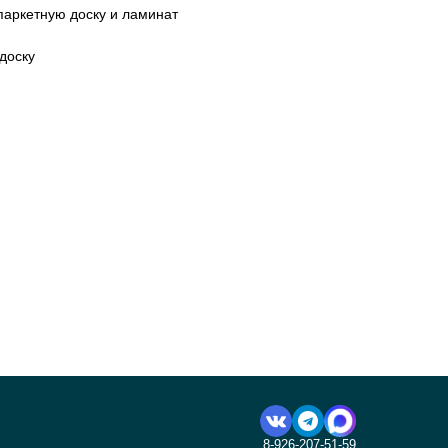
паркетную доску и ламинат
доску
8-926-207-51-59