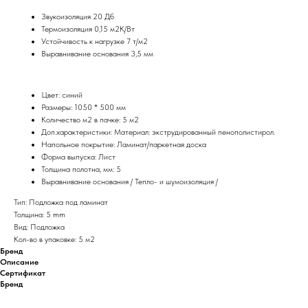
Звукоизоляция 20 Дб
Термоизоляция 0,15 м2К/Вт
Устойчивость к нагрузке 7 т/м2
Выравнивание основания 3,5 мм
Цвет: синий
Размеры: 1050 * 500 мм
Количество м2 в пачке: 5 м2
Доп.характеристики: Материал: экструдированный пенополистирол.
Напольное покрытие: Ламинат/паркетная доска
Форма выпуска: Лист
Толщина полотна, мм: 5
Выравнивание основания / Тепло- и шумоизоляция /
Тип: Подложка под ламинат
Толщина: 5 mm
Вид: Подложка
Кол-во в упаковке: 5 м2
Бренд
Описание
Сертификат
Бренд