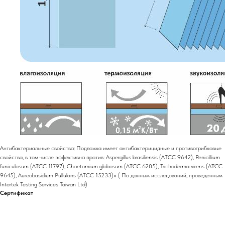
Антибактериальные свойства: Подложка имеет антибактерицидные и противогрибковые
свойства, в том числе эффективна против: Aspergillus brasiliensis (ATCC 9642), Penicillium
funiculosum (ATCC 11797), Chaetomium globosum (ATCC 6205), Trichoderma virens (ATCC
9645), Aureobasidium Pullulans (ATCC 15233)» ( По данным исследований, проведенным
Intertek Testing Services Taiwan Ltd)
Сертификат