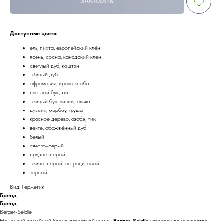
ЗАКАЗАТЬ
Доступные цвета
ель, пихта, европейский клён
ясень, сосна, канадский клен
светлый дуб, каштан
тёмный дуб
афромозия, ироко, ятоба
светлый бук, тис
темный бук, вишня, ольха.
дуссия, мербау, груша
красное дерево, азобэ, тик
венге, обожжённый дуб
белый
светло-серый
средне-серый
тёмно-серый, антрацитовый
чёрный
Вид: Герметик
Бренд
Бренд
Berger-Seidle
Немецкий семейный бренд паркетной химии.
Berger-Seidle
известен во множестве