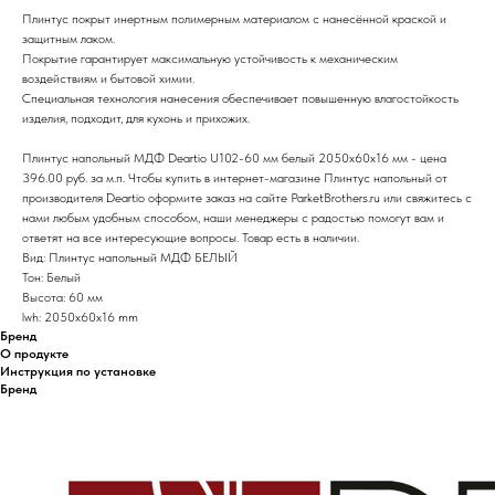
Плинтус покрыт инертным полимерным материалом с нанесённой краской и
защитным лаком.
Покрытие гарантирует максимальную устойчивость к механическим
воздействиям и бытовой химии.
Специальная технология нанесения обеспечивает повышенную влагостойкость
изделия, подходит, для кухонь и прихожих.
Плинтус напольный МДФ Deartio U102-60 мм белый 2050х60х16 мм - цена
396.00 руб. за м.п. Чтобы купить в интернет-магазине Плинтус напольный от
производителя Deartio оформите заказ на сайте ParketBrothers.ru или свяжитесь с
нами любым удобным способом, наши менеджеры с радостью помогут вам и
ответят на все интересующие вопросы. Товар есть в наличии.
Вид: Плинтус напольный МДФ БЕЛЫЙ
Тон: Белый
Высота: 60 мм
lwh: 2050x60x16 mm
Бренд
О продукте
Инструкция по установке
Бренд