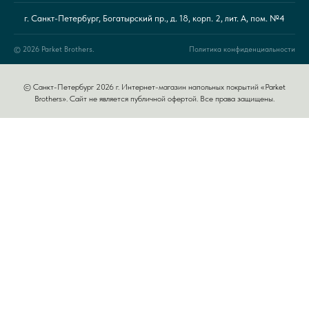
г. Санкт-Петербург, Богатырский пр., д. 18, корп. 2, лит. А, пом. №4
© 2026 Parket Brothers.
Политика конфиденциальности
© Санкт-Петербург 2026 г. Интернет-магазин напольных покрытий «Parket
Brothers». Сайт не является публичной офертой. Все права защищены.