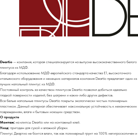
Deartio
— компания, которая специализируется на выпуске высококачественного белого
плинтуса из МДФ.
Благодаря использованию МДФ европейского стандарта качества E1, высокоточного
итальянского оборудования и немецких материалов компания Deartio предлагает один из
лучших напольный плинтус из МДФ.
Постоянный контроль за качеством плинтусов Deartio позволил добиться идеально
гладкой поверхности изделий, без шагрени и каких-либо других дефектов.
Все белые напольные плинтусы Deartio покрыты экологически чистым полимерным
пластиком. Данный материал обеспечивает максимальную устойчивость к механическим
повреждениям, влаге и бытовым моющим средствам.
О продукте
Монтаж:
на клипсы Deartio или на монтажный клей.
Уход:
пригоден для сухой и влажной уборки.
Плинтус Деартио не боится влаги, так как полимерный грунт на 100% негигроскопичен и