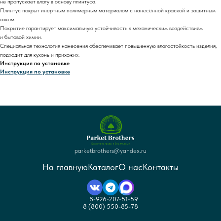
не пропускает влагу в основу плинтуса.
Плинтус покрыт инертным полимерным материалом с нанесённой краской и защитным
лаком.
Покрытие гарантирует максимальную устойчивость к механическим воздействиям
и бытовой химии.
Специальная технология нанесения обеспечивает повышенную влагостойкость изделия,
подходит для кухонь и прихожих.
Инструкция по установке
Инструкция по установке
parketbrothers@yandex.ru
На главную
Каталог
О нас
Контакты
8-926-207-51-59
8 (800) 550-85-78