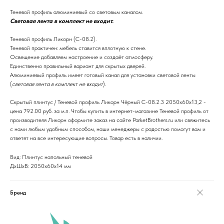
Теневой профиль алюминиевый со световым каналом.
Световая лента в комплект не входит.
Теневой профиль Ликорн (С-08.2).
Теневой практичен: мебель ставится вплотную к стене.
Освещение добавляем настроение и создаёт атмосферу.
Единственно правильный вариант для скрытых дверей.
Алюминиевый профиль имеет готовый канал для установки световой ленты
(
световая лента в комплект не входит
).
Скрытый плинтус / Теневой профиль Ликорн Чёрный С-08.2.3 2050х60х13,2 -
цена 792.00 руб. за м.п. Чтобы купить в интернет-магазине Теневой профиль от
производителя Ликорн оформите заказ на сайте ParketBrothers.ru или свяжитесь
с нами любым удобным способом, наши менеджеры с радостью помогут вам и
ответят на все интересующие вопросы. Товар есть в наличии.
Вид: Плинтус напольный теневой
ДxШxВ: 2050x60x14 мм
Бренд