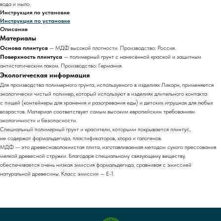
вода и мыло.
Инструкция по установке
Инструкция по установке
Описание
Материалы
Основа плинтуса
— МДФ высокой плотности. Производство: Россия.
Поверхность плинтуса
— полимерный грунт с нанесённой краской и защитным
антистатическим лаком. Производство: Германия.
Экологическая информация
Для производства полимерного грунта, используемого в изделиях Ликорн, применяется
экологически чистый полимер, который используют в изделиях длительного контакта
с пищей (контейнеры для хранения и разогревания еды) и детских игрушках для любых
возрастов. Материал соответствует самым высоким европейским требованиям
экологичности и безопасности.
Специальный полимерный грунт и красители, которыми покрывается плинтус,
не содержат формальдегида, пластификаторов, хлора и галогенов.
МДФ — это древесноволокнистая плита, изготавливаемая методом сухого прессования
мелкой древесной стружки. Благодаря специальному связующему веществу,
обеспечивается очень низкая эмиссия формальдегида, сравнивая с эмиссией
натуральной древесины. Класс эмиссии — Е-1.