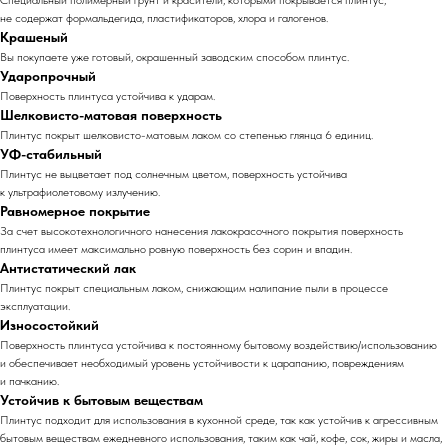
не содержат формальдегида, пластификаторов, хлора и галогенов.
Крашеный
Вы покупаете уже готовый, окрашенный заводским способом плинтус.
Ударопрочный
Поверхность плинтуса устойчива к ударам.
Шелковисто-матовая поверхность
Плинтус покрыт шелковисто-матовым лаком со степенью глянца 6 единиц.
УФ-стабильный
Плинтус не выцветает под солнечным цветом, поверхность устойчива
к ультрафиолетовому излучению.
Равномерное покрытие
За счет высокотехнологичного нанесения лакокрасочного покрытия поверхность
плинтуса имеет максимально ровную поверхность без сорин и впадин.
Антистатический лак
Плинтус покрыт специальным лаком, снижающим налипание пыли в процессе
эксплуатации.
Износостойкий
Поверхность плинтуса устойчива к постоянному бытовому воздействию/использованию
и обеспечивает необходимый уровень устойчивости к царапанию, повреждениям
и пачканию.
Устойчив к бытовым веществам
Плинтус подходит для использования в кухонной среде, так как устойчив к агрессивным
бытовым веществам ежедневного использования, таким как чай, кофе, сок, жиры и масла,