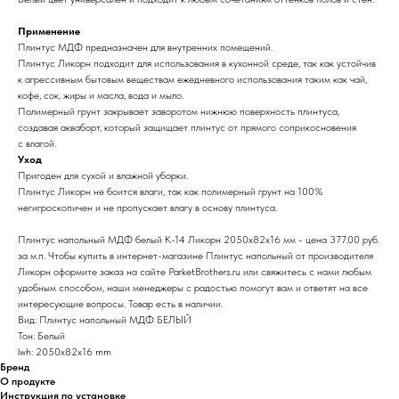
Применение
Плинтус МДФ предназначен для внутренних помещений.
Плинтус Ликорн подходит для использования в кухонной среде, так как устойчив
к агрессивным бытовым веществам ежедневного использования таким как чай,
кофе, сок, жиры и масла, вода и мыло.
Полимерный грунт закрывает заворотом нижнюю поверхность плинтуса,
создавая акваборт, который защищает плинтус от прямого соприкосновения
с влагой.
Уход
Пригоден для сухой и влажной уборки.
Плинтус Ликорн не боится влаги, так как полимерный грунт на 100%
негигроскопичен и не пропускает влагу в основу плинтуса.
Плинтус напольный МДФ белый К-14 Ликорн 2050х82х16 мм - цена 377.00 руб.
за м.п. Чтобы купить в интернет-магазине Плинтус напольный от производителя
Ликорн оформите заказ на сайте ParketBrothers.ru или свяжитесь с нами любым
удобным способом, наши менеджеры с радостью помогут вам и ответят на все
интересующие вопросы. Товар есть в наличии.
Вид: Плинтус напольный МДФ БЕЛЫЙ
Тон: Белый
lwh: 2050x82x16 mm
Бренд
О продукте
Инструкция по установке