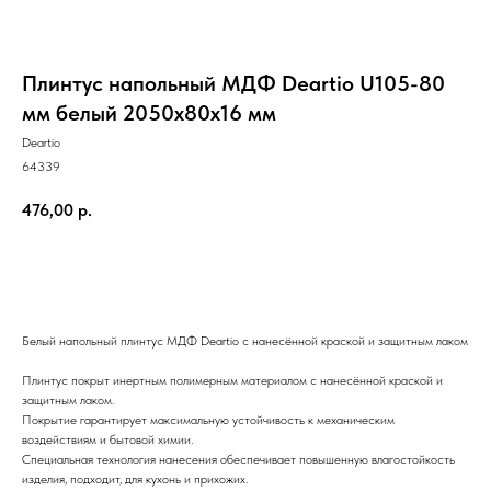
Плинтус напольный МДФ Deartio U105-80
мм белый 2050х80х16 мм
Deartio
64339
476,00
р.
ЗАКАЗАТЬ
Белый напольный плинтус МДФ Deartio с нанесённой краской и защитным лаком
Плинтус покрыт инертным полимерным материалом с нанесённой краской и
защитным лаком.
Покрытие гарантирует максимальную устойчивость к механическим
воздействиям и бытовой химии.
Специальная технология нанесения обеспечивает повышенную влагостойкость
изделия, подходит, для кухонь и прихожих.