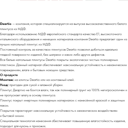
Deartio
— компания, которая специализируется на выпуске высококачественного белого
плинтуса из МДФ.
Благодаря использованию МДФ европейского стандарта качества E1, высокоточного
итальянского оборудования и немецких материалов компания Deartio предлагает один из
лучших напольный плинтус из МДФ.
Постоянный контроль за качеством плинтусов Deartio позволил добиться идеально
гладкой поверхности изделий, без шагрени и каких-либо других дефектов.
Все белые напольные плинтусы Deartio покрыты экологически чистым полимерным
пластиком. Данный материал обеспечивает максимальную устойчивость к механическим
повреждениям, влаге и бытовым моющим средствам.
О продукте
Монтаж:
на клипсы Deartio или на монтажный клей.
Уход:
пригоден для сухой и влажной уборки.
Плинтус Деартио не боится влаги, так как полимерный грунт на 100% негигроскопичен и
не пропускает влагу в основу плинтуса.
Плинтус покрыт инертным полимерным материалом с нанесённой краской и защитным
лаком.
Покрытие гарантирует максимальную устойчивость к механическим воздействиям
и бытовой химии.
Специальная технология нанесения обеспечивает повышенную влагостойкость изделия,
подходит для кухонь и прихожих.