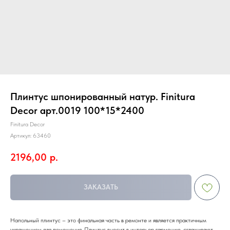
Плинтус шпонированный натур. Finitura
Decor арт.0019 100*15*2400
Finitura Decor
Артикул:
63460
2196,00
р.
ЗАКАЗАТЬ
Напольный плинтус – это финальная часть в ремонте и является практичным
украшением для помещения. Плинтус вносит в интерьер гармонию, сглаживают