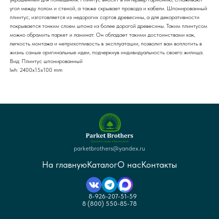
угол между полом и стеной, а также скрывает провода и кабели. Шпонированный
плинтус, изготовляется из недорогих сортов древесины, а для декоративности
покрывается тонким слоем шпона из более дорогой древесины. Таким плинтусом
можно обрамить паркет и ламинат. Он обладает такими достоинствами как,
легкость монтажа и неприхотливость в эксплуатации, позволит вам воплотить в
жизнь самые оригинальные идеи, подчеркнув индивидуальность своего жилища.
Вид: Плинтус шпонированный
lwh: 2400x15x100 mm
parketbrothers@yandex.ru
На главную
Каталог
О нас
Контакты
8-926-207-51-59
8 (800) 550-85-78