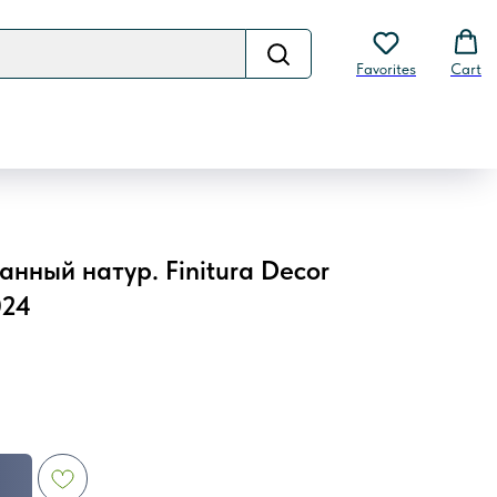
Favorites
Cart
нный натур. Finitura Decor
024