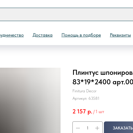
удничество
Доставка
Помощь в подборе
Реквизиты
Плинтус шпонирова
Назад
83*19*2400 арт.0
Finitura Decor
Артикул:
63581
2 157
р.
/
1 шт
ЗАКАЗАТЬ