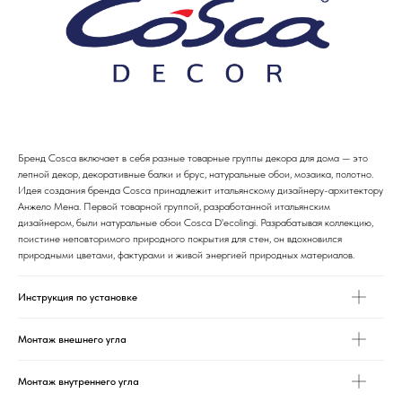
Бренд Cosca включает в себя разные товарные группы декора для дома — это
лепной декор, декоративные балки и брус, натуральные обои, мозаика, полотно.
Идея создания бренда Cosca принадлежит итальянскому дизайнеру-архитектору
Анжело Мена. Первой товарной группой, разработанной итальянским
дизайнером, были натуральные обои Cosca D'ecolingi. Разрабатывая коллекцию,
поистине неповторимого природного покрытия для стен, он вдохновился
природными цветами, фактурами и живой энергией природных материалов.
Инструкция по установке
Монтаж внешнего угла
Монтаж внутреннего угла