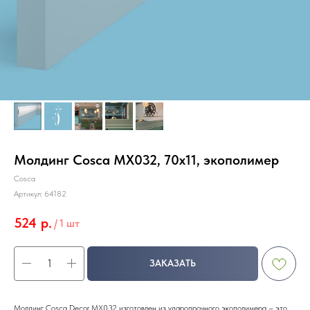
Молдинг Cosca MX032, 70х11, экополимер
Cosca
Артикул:
64182
524
р.
/
1 шт
ЗАКАЗАТЬ
Молдинг Cosca Decor MX032 изготовлен из ударопрочного экополимера – это