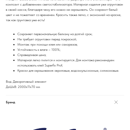
композит с добавлением светостабилизатора. Материал изделия уже огрунтован
в своей массе, благодаря чему его можно не окрашивать. Он сохранит белый
цвет и не пожелтеет со временем. Красить также легко, с экономией на краске,
так как грунтовка уже есть!
Сохраняет первоначальную белизну на долгий срок;
Не требует огрунтовки перед покраской;
Монтаж: при помощи клея или саморезов;
Устойчивость к влаге – 100%;
Справедливая цена;
Материал легко пилится и монтируется. Для монтажа рекомендуем
использовать клей Superfix Prof;
Краски для окрашивания: акриловые, водоэмульсионные, силиконовые.
Вид: Декоративный элемент
ДxШxВ: 2000x11x70 мм
Бренд