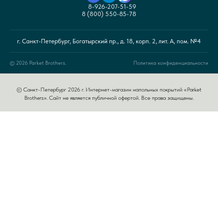
8-926-207-51-59
8 (800) 550-85-78
г. Санкт-Петербург, Богатырский пр., д. 18, корп. 2, лит. А, пом. №4
© 2026 Parket Brothers.
Политика конфиденциальности
© Санкт-Петербург 2026 г. Интернет-магазин напольных покрытий «Parket
Brothers». Сайт не является публичной офертой. Все права защищены.