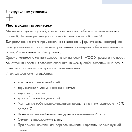
Инструкция по установке
Инструкция по монтажу
Мы часто получаем просьбу прислать видео и подробное описание монтажа
панелей. Поэтому решили рассказать об этом отдельной статьёй.
Для разъяснения этого процесса у нас в цифровом формате есть инфографика,
ниже разместим её. Также модем предложить посмотреть небольшой наглядный
ролик. И здесь ниже см. Инструкцию.
Сразу отметим, что монтаж декоративных панелей HIWOOD чрезвычайно прост.
Конструкция изделий позволяет соединять их между собой методом ‘шип-паз’. К
поверхности панели монтируются с помощью клея.
Итак, для монтажа понадобятся:
монтажно-стыковочный клей
торцовочная пила или ножовка и стусло
карандаш, рулетка
краска (при необходимости)
Монтажные работы рекомендуется проводить при температуре от +5℃
до +35℃.
Панели и клей необходимо выдержать в помещении 2 суток.
Отмерить необходимую длину.
При помощи ножовки или торцовочной пилы нарезать изделие нужной
длины.