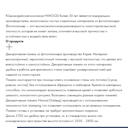
Южнокорейская компания HIWOOD более 30 лет является лидирующим
производителем экологически чистых отделочных материалов из фитополимера.
Фотополимер — это высокоэкологичная разновидность полистирола высокой
плотности, которая не имеет запаха, отличается высокой прочностью и
устойчивостью к воздействию влаги.
О продукте
Декоративная панель из фитополимера производство Корея. Материал
высокопрочный, термопластичный полимер с высокой плотностью, что делает его
влагостойким и износостойким. Декоративные панели из этого материала
удобны в работе, для крепления к стене подойдет универсальный клей для
изделий из полистирола.
Панели монтируются при помощи клея к основанию стены или потолка (сухое,
ровное, чистое), без использования обрешетки и кляймеров. Крепятся накладным
способом, что минимизирует возможность появления щелей и позволяет добиться
цельного, монолитного рисунка. Возможно совмещать разные модели панелей.
Декоративные панели Hiwood (Хайвуд) производятся с использованием
технологии hot-stamping, что позволяет использовать их во влажных помещениях.
Панели готовы к установке, не требуют дополнительно покраски.
Длина 2700 мм удобна при установке, т.к. в стандартном жилом или
коммерческом пространстве высота потолка от 2500 - 2800 мм.