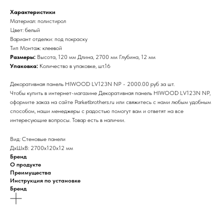
Характеристики
Материал: полистирол
Цвет: белый
Вариант отделки: под покраску
Тип Монтаж: клеевой
Размеры:
Высота, 120 мм Длина, 2700 мм Глубина, 12 мм
Упаковка:
Количество в упаковке, шт.16
Декоративная панель HIWOOD LV123N NP - 2000.00 руб за шт.
Чтобы купить в интернет-магазине Декоративная панель HIWOOD LV123N NP,
оформите заказ на сайте Parketbrothers.ru или свяжитесь с нами любым удобным
способом, наши менеджеры с радостью помогут вам и ответят на все
интересующие вопросы. Товар есть в наличии.
Вид: Стеновые панели
ДxШxВ: 2700x120x12 мм
Бренд
О продукте
Преимущества
Инструкция по установке
Бренд