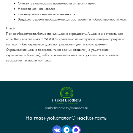
Очистить склеиваемые поверхности от грязи и пыли.
Нанести клей на изделие.
Смонтировать изделие на поверхность.
Выдержать время, необходимое для застывания и набора прочности клея.
И всё!
При необходимости, белые панели можно окрашивать. А можно и оставить, как
есть. Ведь вся лепнина HIWOOD изготовлена из материала, который прекрасно
выглядит и без окрашивая даже по прошествии длительного времени.
Окрашивание можно производить на разных стадиях (на усмотрение
строительной бригады), либо до нанесения клея, либо уже после его полного
высыхания, т.е. после монтажа.
parketbrothers@yandex.ru
На главную
Каталог
О нас
Контакты