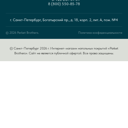
8 (800) 550-85-78
г. Санкт-Петербург, Богатырский пр., д. 18, корп. 2, лит. А, пом. №4
© 2026 Parket Brothers.
Политика конфиденциальности
© Санкт-Петербург 2026 г. Интернет-магазин напольных покрытий «Parket
Brothers». Сайт не является публичной офертой. Все права защищены.