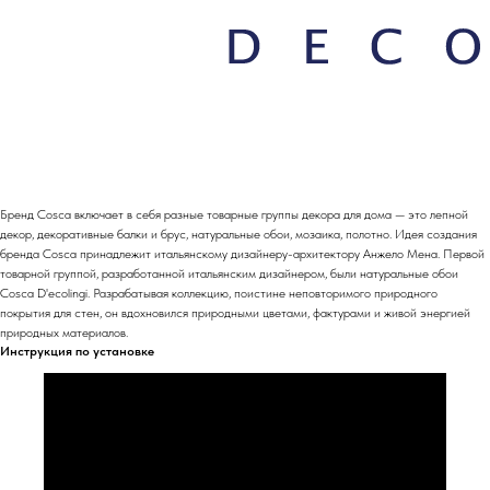
Бренд Cosca включает в себя разные товарные группы декора для дома — это лепной
декор, декоративные балки и брус, натуральные обои, мозаика, полотно. Идея создания
бренда Cosca принадлежит итальянскому дизайнеру-архитектору Анжело Мена. Первой
товарной группой, разработанной итальянским дизайнером, были натуральные обои
Cosca D'ecolingi. Разрабатывая коллекцию, поистине неповторимого природного
покрытия для стен, он вдохновился природными цветами, фактурами и живой энергией
природных материалов.
Инструкция по установке