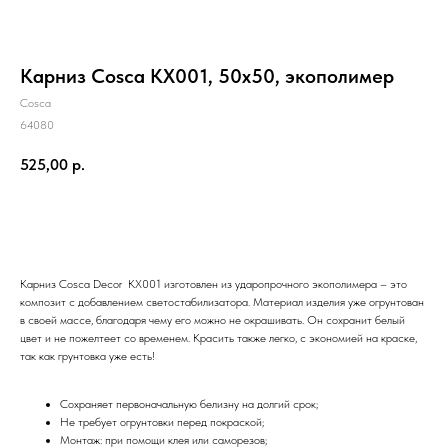
Карниз Cosca KX001, 50x50, экополимер
Cosca
64080
525,00
р.
ЗАКАЗАТЬ
Карниз Cosca Decor KX001 изготовлен из ударопрочного экополимера – это
композит с добавлением светостабилизатора. Материал изделия уже огрунтован
в своей массе, благодаря чему его можно не окрашивать. Он сохранит белый
цвет и не пожелтеет со временем. Красить также легко, с экономией на краске,
так как грунтовка уже есть!
Сохраняет первоначальную белизну на долгий срок;
Не требует огрунтовки перед покраской;
Монтаж: при помощи клея или саморезов;