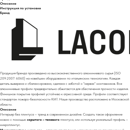
Описание
Инструкция по установке
Бренд
Продукция бренда произведена из высококачественного алюминиевого сырья (ISO
209:2007: 6060) на новейшем оборудовании по итальянским технологиям. Каждая
деталь выверена и сбалансирована, сделана с заботой о "нервах" монтажников. Все
алюминиевые профили предварительно обжигаются для обеспечения прочности изделия.
Финишное покрытие профилей устойчиво к агрессивной среде. Профили соответствуют
стандартам пожаро-безопасности КМ1. Наше производство расположено в Московской
области.
Описание
Интерьер без плинтуса – тренд в современном дизайне. Создать такое оформление
можно с помощью
скрытого
и
теневого
плинтуса, или используя уникальный профиль –
микроплинтус.
Микроплинтус
в интерьере – едва заметная линия, маскирующая компенсационный