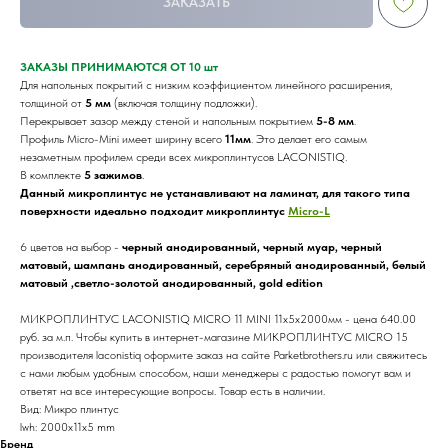
ЗАКАЗАТЬ
ЗАКАЗЫ ПРИНИМАЮТСЯ ОТ 10 шт
Для напольных покрытий с низким коэффициентом линейного расширения,
толщиной от
5 мм
(включая толщину подложки).
Перекрывает зазор между стеной и напольным покрытием
5-8 мм
.
Профиль Micro-Mini имеет ширину всего
11мм
. Это делает его самым
незаметным профилем среди всех микроплинтусов LACONISTIQ.
В комплекте
5 зажимов
.
Данный микроплинтус не устанавливают на ламинат, для такого типа
поверхности идеально подходит микроплинтус
Micro-L
6 цветов на выбор -
черный анодированный, черный муар, черный
матовый, шампань анодированный, серебряный анодированный, белый
матовый ,светло-золотой анодированный, gold edition
МИКРОПЛИНТУС LACONISTIQ MICRO 11 MINI 11х5х2000мм - цена 640.00
руб. за м.п. Чтобы купить в интернет-магазине МИКРОПЛИНТУС MICRO 15
производителя laconistiq оформите заказ на сайте Parketbrothers.ru или свяжитесь
с нами любым удобным способом, наши менеджеры с радостью помогут вам и
ответят на все интересующие вопросы. Товар есть в наличии.
Вид: Микро плинтус
lwh: 2000x11x5 mm
Бренд