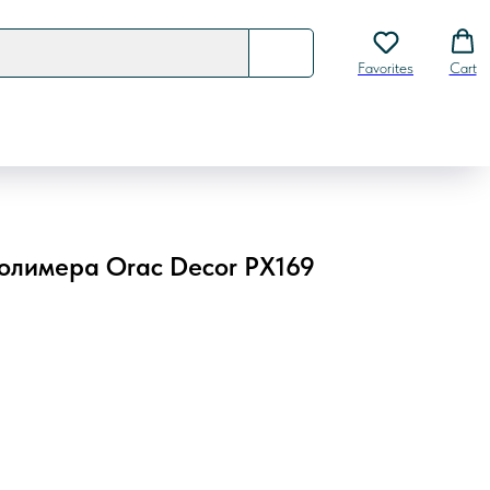
Favorites
Cart
олимера Orac Decor PX169