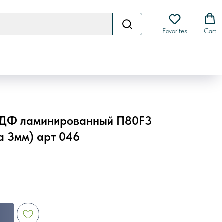
Favorites
Cart
 МДФ ламинированный П80F3
а 3мм) арт 046