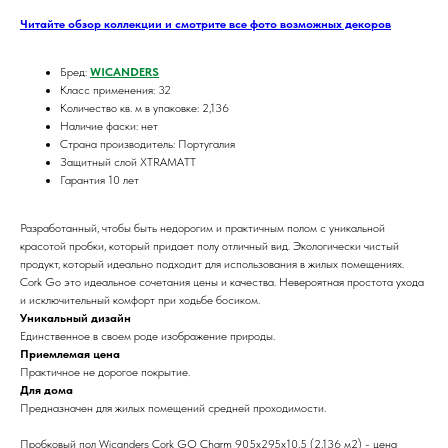
Читайте обзор коллекции и смотрите все фото возможных декоров
Бред:
WICANDERS
Класс применения: 32
Количество кв. м в упаковке: 2,136
Наличие фаски: нет
Страна производитель: Португалия
Защитный слой XTRAMATT
Гарантия 10 лет
Разработанный, чтобы быть недорогим и практичным полом с уникальной
красотой пробки, который придает полу отличный вид. Экологически чистый
продукт, который идеально подходит для использования в жилых помещениях.
Cork Go это идеальное сочетания цены и качества. Невероятная простота ухода
и исключительный комфорт при ходьбе босиком.
Уникальный дизайн
Единственное в своем роде изображение природы.
Приемлемая цена
Практичное не дорогое покрытие.
Для дома
Предназначен для жилых помещений средней проходимости.
Пробковый пол Wicanders Cork GO Charm 905х295х10,5 (2,136 м2) - цена