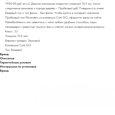
7900.00 руб. за м2. Данное напольное покрытие толщиной 10,5 мм, типом
соединения замковое и порода дерева – Пробковый дуб. Поверхность имеет
Бежевый тон и тип фаски - без фаски. Чтобы купить в интернет-магазине
Пробковый пол Wicanders из коллекции Cork GO, оформите заказ на сайте
Parketbrothers.ru или свяжитесь с нами любым удобным способом, наши
менеджеры с радостью помогут вам и ответят на все интересующие вопросы.
Класс: 33
Толщина: 10,5 mm
Вариант укладки: Замковой
Коллекция: Cork GO
Тон: Бежевый
Бренд
Описание
Гарантийные условия
Инструкция по установке
Бренд