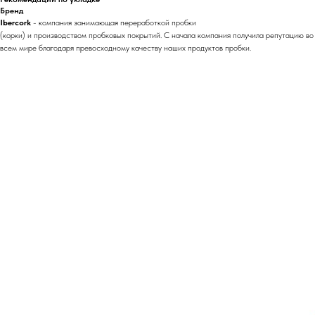
Бренд
Ibercork
- компания занимающая переработкой пробки
(корки) и производством пробковых покрытий. С начала компания получила репутацию во
всем мире благодаря превосходному качеству наших продуктов пробки.