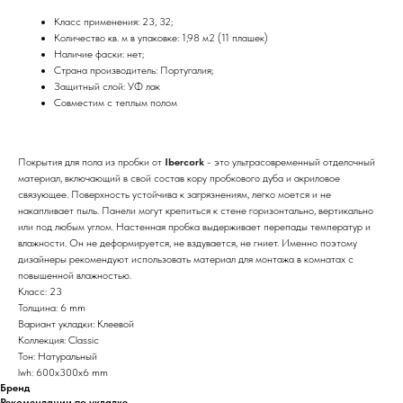
Класс применения: 23, 32;
Количество кв. м в упаковке: 1,98 м2 (11 плашек)
Наличие фаски: нет;
Страна производитель: Португалия;
Защитный слой: УФ лак
Совместим с теплым полом
Покрытия для пола из пробки от
Ibercork
- это ультрасовременный отделочный
материал, включающий в свой состав кору пробкового дуба и акриловое
связующее. Поверхность устойчива к загрязнениям, легко моется и не
накапливает пыль. Панели могут крепиться к стене горизонтально, вертикально
или под любым углом. Настенная пробка выдерживает перепады температур и
влажности. Он не деформируется, не вздувается, не гниет. Именно поэтому
дизайнеры рекомендуют использовать материал для монтажа в комнатах с
повышенной влажностью.
Класс: 23
Толщина: 6 mm
Вариант укладки: Клеевой
Коллекция: Classic
Тон: Натуральный
lwh: 600x300x6 mm
Бренд
Рекомендации по укладке