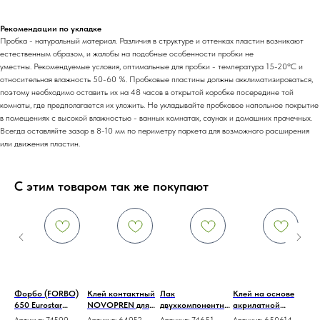
Рекомендации по укладке
Пробка - натуральный материал. Различия в структуре и оттенках пластин возникают
естественным образом, и жалобы на подобные особенности пробки не
уместны. Рекомендуемые условия, оптимальные для пробки - температура 15-20ºС и
относительная влажность 50-60 %. Пробковые пластины должны акклиматизироваться,
поэтому необходимо оставить их на 48 часов в открытой коробке посередине той
комнаты, где предполагается их уложить. Не укладывайте пробковое напольное покрытие
в помещениях с высокой влажностью - ванных комнатах, саунах и домашних прачечных.
Всегда оставляйте зазор в 8-10 мм по периметру паркета для возможного расширения
или движения пластин.
С этим товаром так же покупают
тны
Форбо (FORBO)
Клей контактный
Лак
Клей на основе
Кле
бки
650 Eurostar
NOVOPREN для
двухкомпонентны
акрилатной
KL
тны
Fastcol водно-
пробкового
й для пробковых
дисперсии
осн
3
Артикул:
74599
Артикул:
64952
Артикул:
74651
Артикул:
650614
Арт