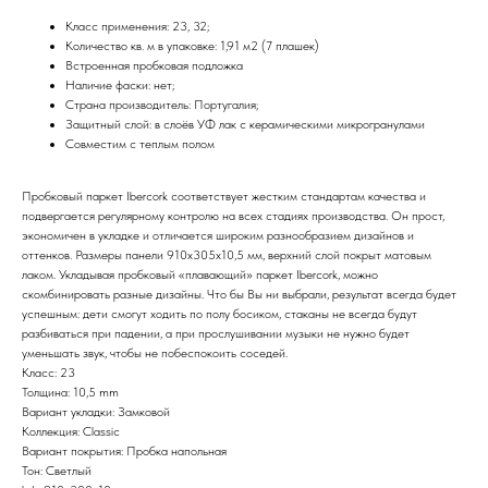
Класс применения: 23, 32;
Количество кв. м в упаковке: 1,91 м2 (7 плашек)
Встроенная пробковая подложка
Наличие фаски: нет;
Страна производитель: Португалия;
Защитный слой: в слоёв УФ лак с керамическими микрогранулами
Совместим с теплым полом
Пробковый паркет Ibercork соответствует жестким стандартам качества и
подвергается регулярному контролю на всех стадиях производства. Он прост,
экономичен в укладке и отличается широким разнообразием дизайнов и
оттенков. Размеры панели 910х305х10,5 мм, верхний слой покрыт матовым
лаком. Укладывая пробковый «плавающий» паркет Ibercork, можно
скомбинировать разные дизайны. Что бы Вы ни выбрали, результат всегда будет
успешным: дети смогут ходить по полу босиком, стаканы не всегда будут
разбиваться при падении, а при прослушивании музыки не нужно будет
уменьшать звук, чтобы не побеспокоить соседей.
Класс: 23
Толщина: 10,5 mm
Вариант укладки: Замковой
Коллекция: Classic
Вариант покрытия: Пробка напольная
Тон: Светлый