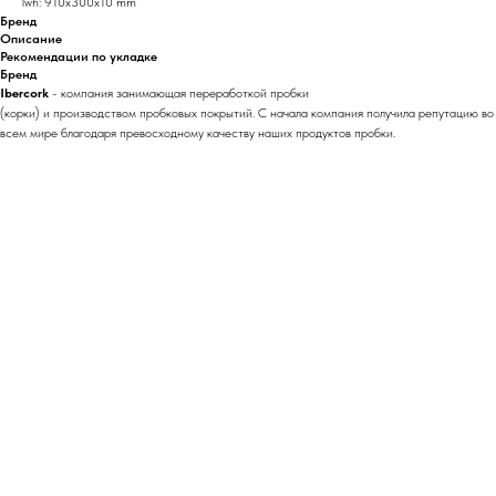
lwh: 910x300x10 mm
Бренд
Описание
Рекомендации по укладке
Бренд
Ibercork
- компания занимающая переработкой пробки
(корки) и производством пробковых покрытий. С начала компания получила репутацию во
всем мире благодаря превосходному качеству наших продуктов пробки.