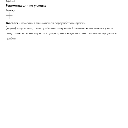
Бренд
Рекомендации по укладке
Бренд
Ibercork
- компания занимающая переработкой пробки
(корки) и производством пробковых покрытий. С начала компания получила
репутацию во всем мире благодаря превосходному качеству наших продуктов
пробки.