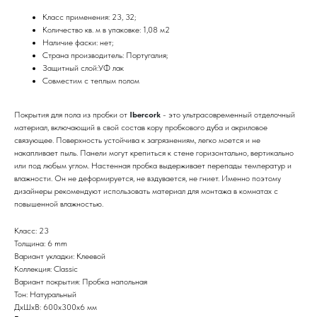
Класс применения: 23, 32;
Количество кв. м в упаковке: 1,08 м2
Наличие фаски: нет;
Страна производитель: Португалия;
Защитный слой:УФ лак
Совместим с теплым полом
Покрытия для пола из пробки от
Ibercork
- это ультрасовременный отделочный
материал, включающий в свой состав кору пробкового дуба и акриловое
связующее. Поверхность устойчива к загрязнениям, легко моется и не
накапливает пыль. Панели могут крепиться к стене горизонтально, вертикально
или под любым углом. Настенная пробка выдерживает перепады температур и
влажности. Он не деформируется, не вздувается, не гниет. Именно поэтому
дизайнеры рекомендуют использовать материал для монтажа в комнатах с
повышенной влажностью.
Класс: 23
Толщина: 6 mm
Вариант укладки: Клеевой
Коллекция: Classic
Вариант покрытия: Пробка напольная
Тон: Натуральный
ДxШxВ: 600x300x6 мм