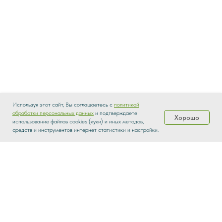
Используя этот сайт, Вы соглашаетесь с
политикой
обработки персональных данных
и подтверждаете
Хорошо
использование файлов cookies (куки) и иных методов,
Каталог
Распродажа
Доставка
О нас
средств и инструментов интернет статистики и настройки.